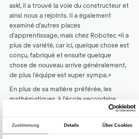
ask!, il a trouvé la voie du constructeur et
ainsi nous a rejoints. Il a également
examiné d'autres places
d'apprentissage, mais chez Robotec «il a
plus de variété, car ici, quelque chose est
conçu, fabriqué et ensuite quelque
chose de nouveau arrive généralement,
de plus l'équipe est super sympa.»
En plus de sa matière préférée, les
mathématiques, à l'école secondaire
d'Aarau, il aimait les matières
optionnelles physique et chimie, où il
Zustimmung
Details
Über Cookies
pouvait réaliser des applications
pratiques de l'enseignement théorique.