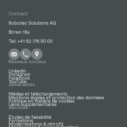
Contact
Robotec Solutions AG
Birren 16a
Écrire
Appel
Copier
Copier
Tel: +41 62 775 90 00
Réseaux sociaux
Linkedin
Instagram
Facebook
YouTube
Généralités
Médias et téléchargements
Mentions légales et protection des données
Politique en matière de cookies
Liens supplémentaires
Services
Études de faisabilité
Formations
Modernisations & rétrofit
Maintenance & support (hotline)