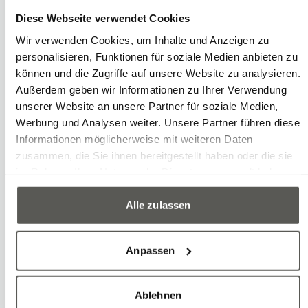
Diese Webseite verwendet Cookies
Jamie trouve l'équilibre dans son temps
Wir verwenden Cookies, um Inhalte und Anzeigen zu
libre en été en faisant du canoë sur l'Aar
personalisieren, Funktionen für soziale Medien anbieten zu
à Aarau, en imprimant des pièces
können und die Zugriffe auf unsere Website zu analysieren.
Außerdem geben wir Informationen zu Ihrer Verwendung
intéressantes avec son imprimante 3D
unserer Website an unsere Partner für soziale Medien,
ou en faisant voler ses avions modèles
Werbung und Analysen weiter. Unsere Partner führen diese
ou son drone.
Informationen möglicherweise mit weiteren Daten
zusammen, die Sie ihnen bereitgestellt haben oder die sie
Nous sommes très heureux que Jamie
im Rahmen Ihrer Nutzung der Dienste gesammelt haben.
enrichisse notre équipe et lui souhaitons
Alle zulassen
tout le meilleur de tout cœur.
Anpassen
Ablehnen
Robotec Newsletter