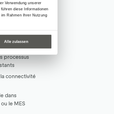
hrer Verwendung unserer
es de type «
 führen diese Informationen
possibles même
ie im Rahmen Ihrer Nutzung
de flotte
Alle zulassen
es processus
istants
 la connectivité
le dans
 ou le MES