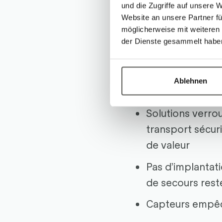
Modèles dispon
und die Zugriffe auf unsere 
capacité de char
Website an unsere Partner fü
möglicherweise mit weiteren
plusieurs tonne
der Dienste gesammelt habe
Sécurité
Ablehnen
Solutions verrou
transport sécur
de valeur
Pas d’implantatio
de secours res
Capteurs empêch