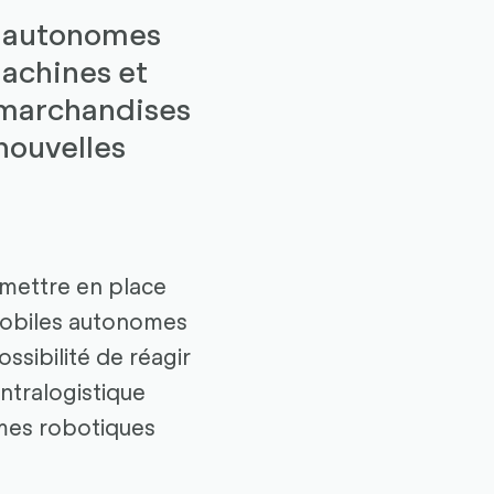
nt autonomes
machines et
e marchandises
nouvelles
 mettre en place
mobiles autonomes
ssibilité de réagir
intralogistique
tèmes robotiques