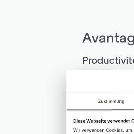
Avanta
Productivit
Plus de débit, 
d'arrêt
Fonctionnement 
Zustimmung
gestion de la c
Réduction du ta
Diese Webseite verwendet 
Wir verwenden Cookies, um I