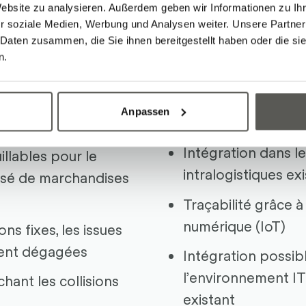
ibles avec une
Website zu analysieren. Außerdem geben wir Informationen zu I
Applications simpl
ge allant jusqu’à
r soziale Medien, Werbung und Analysen weiter. Unsere Partner
facteur interne » 
 Daten zusammen, die Sie ihnen bereitgestellt haben oder die s
s
n.
sans gestionnaire 
Connectivité
Anpassen
Intégration dans l
illables pour le
intralogistiques ex
isé de marchandises
Traçabilité grâce à
numérique (IoT)
ns fixes, les issues
tent dégagées
Intégration possib
l’environnement IT
ant les collisions
existant