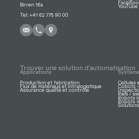
Faceboo
Birren 16a
YouTube
Écrire
Appel
Copier
Copier
Tel: +41 62 775 90 00
Trouver une solution d'automatisation
Applications
Systèm
Production et fabrication
Cellules 
Flux de matériaux et intralogistique
Cobots –
Assurance qualité et contrôle
Inspectio
Rails / 
Robots i
Robots 
Solutions