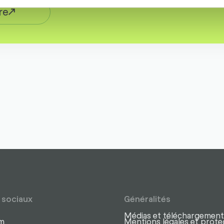
ire
 sociaux
Généralités
Médias et téléchargement
am
Mentions légales et prote