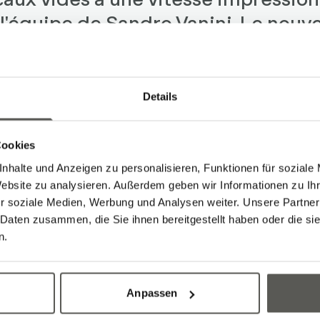
i l'équipe de Sandro Vanini. Le nouv
urait même déjà reçu un nom.
Details
Cookies
nhalte und Anzeigen zu personalisieren, Funktionen für soziale
Website zu analysieren. Außerdem geben wir Informationen zu I
r soziale Medien, Werbung und Analysen weiter. Unsere Partner
 Daten zusammen, die Sie ihnen bereitgestellt haben oder die s
Newsletter
n.
connaissances d'experts et actualités de Robot
estrielle vous tient au courant.
Anpassen