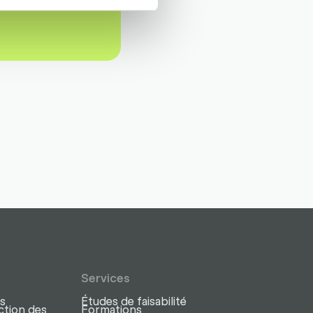
Services
s
Études de faisabilité
ction des
Formations