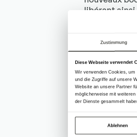
libérant ains
de travail' a
Zustimmung
Vers le cas
Diese Webseite verwendet 
Wir verwenden Cookies, um I
und die Zugriffe auf unsere 
Website an unsere Partner fü
möglicherweise mit weiteren
Robotec 
der Dienste gesammelt habe
Nouveaux cas, 
newsletter trim
Ablehnen