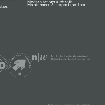
Modernisations & rétrofit
Maintenance & support (hotline)
okies
Brand & Design by allink