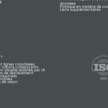
k
données
Politique en matière de co
Liens supplémentaires
es
et lignes robotisées
 robots collaboratifs
n visuelle assistée par IA
axes de déplacement
ndustriels
mobiles
 de vision