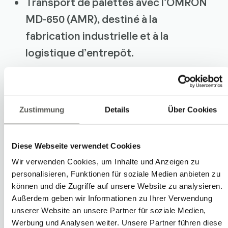
Transport de palettes avec l’OMRON
MD-650 (AMR), destiné à la
fabrication industrielle et à la
logistique d’entrepôt.
Parallèlement aux démonstrations,
plusieurs conférences ont apporté un
Zustimmung
Details
Über Cookies
éclairage sur les tendances actuelles de
la robotique mobile. Les temps de
Diese Webseite verwendet Cookies
pause-déjeuner et de networking ont
Wir verwenden Cookies, um Inhalte und Anzeigen zu
été l’occasion d’échanges spécialisés et
personalisieren, Funktionen für soziale Medien anbieten zu
können und die Zugriffe auf unsere Website zu analysieren.
de discussions approfondies autour des
Außerdem geben wir Informationen zu Ihrer Verwendung
coulisses de Robotec.
unserer Website an unsere Partner für soziale Medien,
Werbung und Analysen weiter. Unsere Partner führen diese