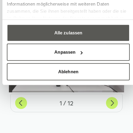
Informationen möglicherweise mit weiteren Daten
zusammen, die Sie ihnen bereitgestellt haben oder die sie
im Rahmen Ihrer Nutzung der Dienste gesammelt haben.
Alle zulassen
Anpassen
Ablehnen
Previous
Suivant
sur
1
12