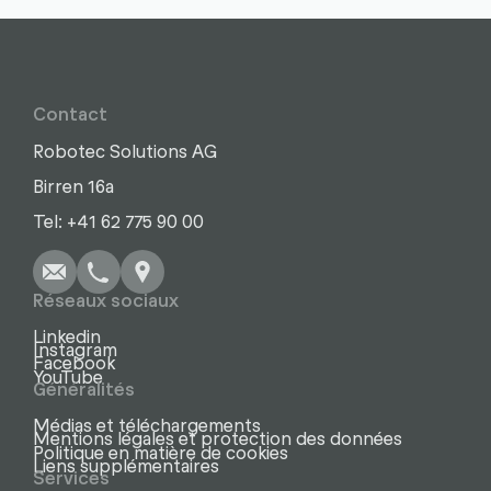
Contact
Robotec Solutions AG
Birren 16a
Écrire
Appel
Copier
Copier
Tel: +41 62 775 90 00
Réseaux sociaux
Linkedin
Instagram
Facebook
YouTube
Généralités
Médias et téléchargements
Mentions légales et protection des données
Politique en matière de cookies
Liens supplémentaires
Services