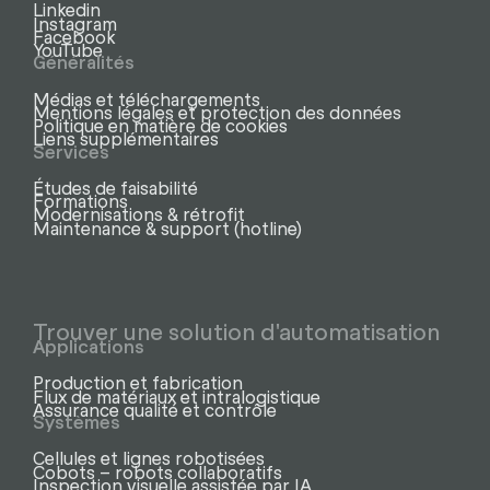
Linkedin
Instagram
Facebook
YouTube
Généralités
Médias et téléchargements
Mentions légales et protection des données
Politique en matière de cookies
Liens supplémentaires
Services
Études de faisabilité
Formations
Modernisations & rétrofit
Maintenance & support (hotline)
Trouver une solution d'automatisation
Applications
Production et fabrication
Flux de matériaux et intralogistique
Assurance qualité et contrôle
Systèmes
Cellules et lignes robotisées
Cobots – robots collaboratifs
Inspection visuelle assistée par IA