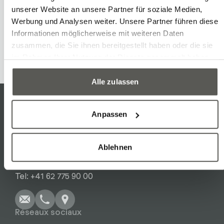
unserer Website an unsere Partner für soziale Medien,
Werbung und Analysen weiter. Unsere Partner führen diese
Informationen möglicherweise mit weiteren Daten
zusammen, die Sie ihnen bereitgestellt haben oder die sie
im Rahmen Ihrer Nutzung der Dienste gesammelt haben.
Alle zulassen
Anpassen
Contact
Robotec Solutions AG
Ablehnen
Birren 16a
Écrire
Appel
Copier
Copier
Tel: +41 62 775 90 00
Réseaux sociaux