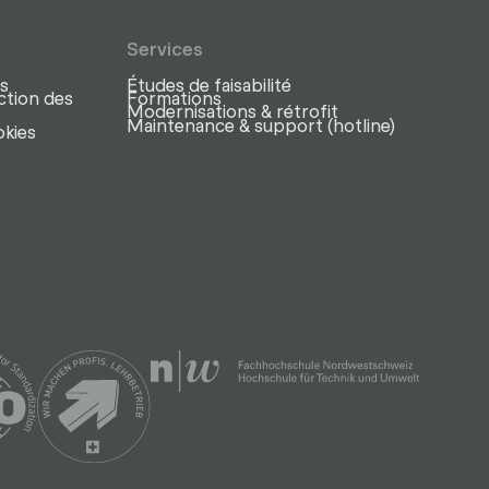
Services
s
Études de faisabilité
ction des
Formations
Modernisations & rétrofit
Maintenance & support (hotline)
okies