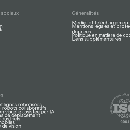
 sociaux
Généralités
Médias et téléchargement
am
Mentions légales et prote
k
données
Politique en matière de co
Liens supplémentaires
es
et lignes robotisées
 robots collaboratifs
n visuelle assistée par IA
axes de déplacement
ndustriels
mobiles
 de vision