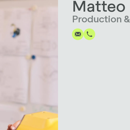
Matteo 
Écrire
Appel
Copier
Copier
Production &