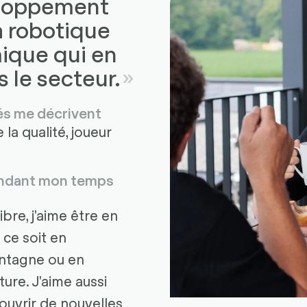
eloppement
a robotique
ique qui en
s le secteur.
és me décrivent
 la qualité, joueur
endant mon temps
re, j'aime être en
ce soit en
ntagne ou en
ture. J'aime aussi
uvrir de nouvelles