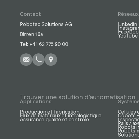
Contact
Réseaux
Robotec Solutions AG
Linkedin
Instagr
Faceboo
Birren 16a
YouTube
Écrire
Appel
Copier
Copier
Tel: +41 62 775 90 00
Trouver une solution d'automatisation
Applications
Systèm
Production et fabrication
Cellules 
Flux de matériaux et intralogistique
Cobots –
Assurance qualité et contrôle
Inspectio
Rails / 
Robots i
Robots 
Solutions