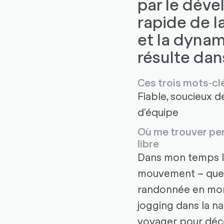
par le dév
rapide de l
et la dynam
résulte dan
Ces trois mots-cl
Fiable, soucieux de
d'équipe
Où me trouver p
libre
Dans mon temps lib
mouvement – que 
randonnée en mo
jogging dans la na
voyager pour déco