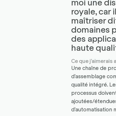
moi une dis
royale, car i
maîtriser d
domaines po
des applica
haute quali
Ce que j'aimerais 
Une chaîne de pr
d'assemblage com
qualité intégré. L
processus doivent
ajoutées/étendues
d'automatisation 