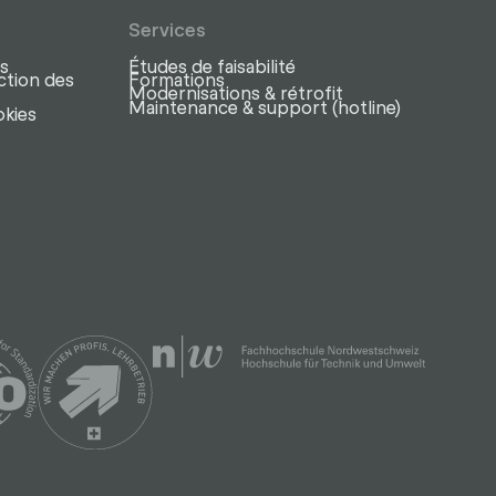
Services
s
Études de faisabilité
ction des
Formations
Modernisations & rétrofit
Maintenance & support (hotline)
okies