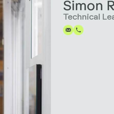
Simon R
Écrire
Appel
Copier
Copier
Technical Le