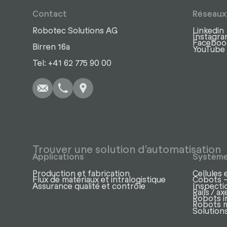
Contact
Réseaux
Robotec Solutions AG
Linkedin
Instagr
Faceboo
Birren 16a
YouTube
Écrire
Appel
Copier
Copier
Tel: +41 62 775 90 00
Trouver une solution d'automatisation
Applications
Systèm
Production et fabrication
Cellules 
Flux de matériaux et intralogistique
Cobots –
Assurance qualité et contrôle
Inspectio
Rails / 
Robots i
Robots 
Solutions