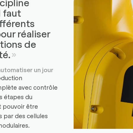
cipline
l faut
ifférents
ur réaliser
tions de
té.
automatiser un jour
oduction
plète avec contrôle
es étapes du
 pouvoir être
 par des cellules
modulaires.