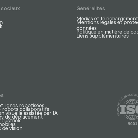
 sociaux
Généralités
Médias et téléchargement
am
Mentions légales et prote
k
données
Politique en matière de co
Liens supplémentaires
es
et lignes robotisées
 robots collaboratifs
n visuelle assistée par IA
axes de déplacement
ndustriels
mobiles
 de vision