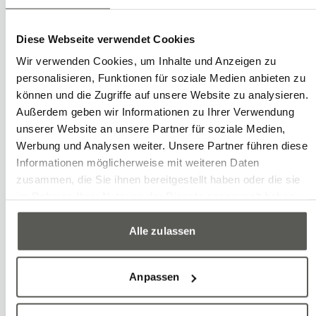
Les machines d’usinage doivent être
approvisionnées et déchargées en
Diese Webseite verwendet Cookies
pièces au bon rythme de production.
Wir verwenden Cookies, um Inhalte und Anzeigen zu
L’automatisation permet de réduire les
personalisieren, Funktionen für soziale Medien anbieten zu
können und die Zugriffe auf unsere Website zu analysieren.
interventions manuelles et de diminuer
Außerdem geben wir Informationen zu Ihrer Verwendung
les taux d’erreur. Elle offre également
unserer Website an unsere Partner für soziale Medien,
une cadence plus élevée ainsi qu’une
Werbung und Analysen weiter. Unsere Partner führen diese
Informationen möglicherweise mit weiteren Daten
plus grande flexibilité dans la
zusammen, die Sie ihnen bereitgestellt haben oder die sie
production.
im Rahmen Ihrer Nutzung der Dienste gesammelt haben.
Alle zulassen
Exemples
Chargement des machines CNC
Anpassen
Chargement et déchargement