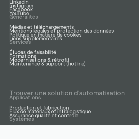
Linkedin
Instagram
Facebook
YouTube
Généralités
Médias et téléchargements
Mentions légales et protection des données
Politique en matière de cookies
Liens supplémentaires
Services
Études de faisabilité
Formations
Modernisations & rétrofit
Maintenance & support (hotline)
Trouver une solution d'automatisation
Applications
Production et fabrication
Flux de matériaux et intralogistique
Assurance qualité et contrôle
Systèmes
Cellules et lignes robotisées
Cobots – robots collaboratifs
Inspection visuelle assistée par IA