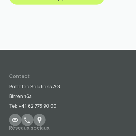
Contact
Robotec Solutions AG
Birren 16a
Écrire
Appel
Copier
Copier
Tel: +41 62 775 90 00
Réseaux sociaux