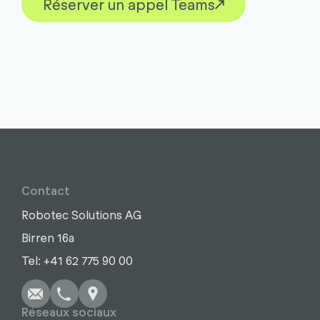
Réserver un appel Teams
Contact
Robotec Solutions AG
Birren 16a
Écrire
Appel
Copier
Copier
Tel: +41 62 775 90 00
Réseaux sociaux