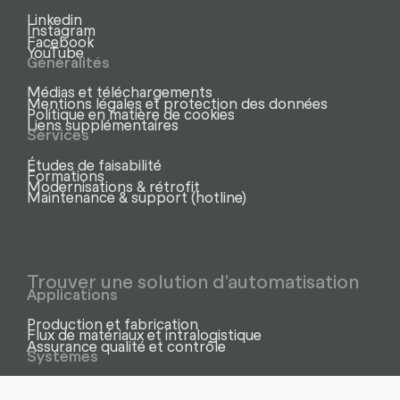
Linkedin
Instagram
Facebook
YouTube
Généralités
Médias et téléchargements
Mentions légales et protection des données
Politique en matière de cookies
Liens supplémentaires
Services
Études de faisabilité
Formations
Modernisations & rétrofit
Maintenance & support (hotline)
Trouver une solution d'automatisation
Applications
Production et fabrication
Flux de matériaux et intralogistique
Assurance qualité et contrôle
Systèmes
Cellules et lignes robotisées
Cobots – robots collaboratifs