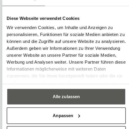
fournissent aux installations de
production les composants appropriés
Diese Webseite verwendet Cookies
dans le bon ordre. Des systèmes de
Wir verwenden Cookies, um Inhalte und Anzeigen zu
contrôle intelligents, complétés par des
personalisieren, Funktionen für soziale Medien anbieten zu
solutions de vision, garantissent un
können und die Zugriffe auf unsere Website zu analysieren.
déroulement fluide. Cela permet de
Außerdem geben wir Informationen zu Ihrer Verwendung
unserer Website an unsere Partner für soziale Medien,
minimiser les interruptions de
Werbung und Analysen weiter. Unsere Partner führen diese
production et d’optimiser l’utilisation
Informationen möglicherweise mit weiteren Daten
des ressources.
zusammen, die Sie ihnen bereitgestellt haben oder die sie
im Rahmen Ihrer Nutzung der Dienste gesammelt haben.
Alle zulassen
Exemples
Prise de pièces en vrac (Bin-Picking)
Anpassen
Manipulation de vrac