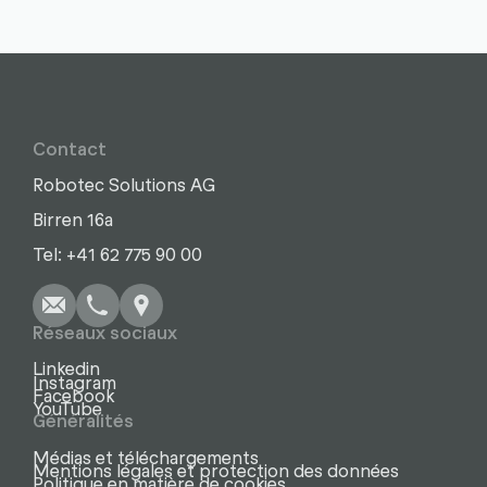
Contact
Robotec Solutions AG
Birren 16a
Écrire
Appel
Copier
Copier
Tel: +41 62 775 90 00
Réseaux sociaux
Linkedin
Instagram
Facebook
YouTube
Généralités
Médias et téléchargements
Mentions légales et protection des données
Politique en matière de cookies