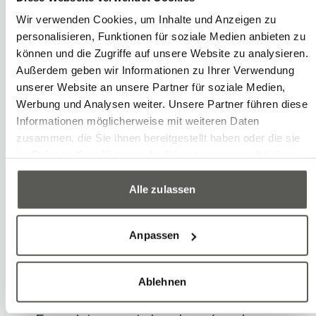
automatisée de données documentent
Wir verwenden Cookies, um Inhalte und Anzeigen zu
de manière exhaustive chaque lot de
personalisieren, Funktionen für soziale Medien anbieten zu
production et chaque étape du
können und die Zugriffe auf unsere Website zu analysieren.
processus. Cela améliore la
Außerdem geben wir Informationen zu Ihrer Verwendung
unserer Website an unsere Partner für soziale Medien,
transparence, permet de réagir
Werbung und Analysen weiter. Unsere Partner führen diese
rapidement aux problèmes de qualité et
Informationen möglicherweise mit weiteren Daten
facilite le respect des exigences de
zusammen, die Sie ihnen bereitgestellt haben oder die sie
im Rahmen Ihrer Nutzung der Dienste gesammelt haben.
certification et des normes.
Alle zulassen
Exemples
Anpassen
Qualification et validation selon GAMP
Ablehnen
IHM avec audit trail