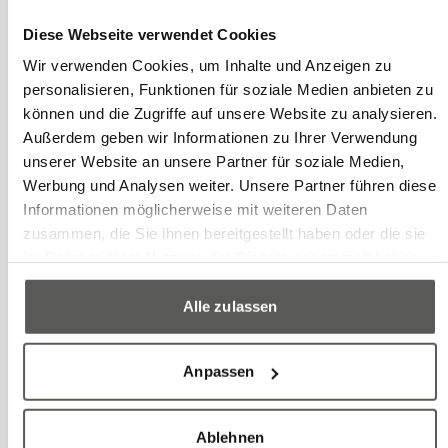
alimentaire doivent être chargés ou
déchargés rapidement et en douceur.
Diese Webseite verwendet Cookies
L'automatisation de ces processus de
Wir verwenden Cookies, um Inhalte und Anzeigen zu
personalisieren, Funktionen für soziale Medien anbieten zu
prélèvement et de placement permet
können und die Zugriffe auf unsere Website zu analysieren.
de réduire les interventions manuelles et
Außerdem geben wir Informationen zu Ihrer Verwendung
de diminuer les taux d'erreur. Des taux
unserer Website an unsere Partner für soziale Medien,
Werbung und Analysen weiter. Unsere Partner führen diese
de passage plus rapides ainsi qu'une
Informationen möglicherweise mit weiteren Daten
hygiène optimisée sont d'autres
zusammen, die Sie ihnen bereitgestellt haben oder die sie
avantages.
im Rahmen Ihrer Nutzung der Dienste gesammelt haben.
Exemples
Alle zulassen
Chargement et déchargement des
Anpassen
convoyeurs
Remplissage des emballages
Ablehnen