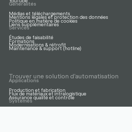
YouTube
Généralités
Médias et téléchargements
Mentions légales et protection des données
Politique en matière de cookies
Liens supplémentaires
Services
Études de faisabilité
Formations
Modernisations & rétrofit
Maintenance & support (hotline)
Trouver une solution d'automatisation
Applications
Production et fabrication
Flux de matériaux et intralogistique
Assurance qualité et contrôle
Systèmes
Cellules et lignes robotisées
Cobots – robots collaboratifs
Inspection visuelle assistée par IA
Rails / axes de déplacement
Robots industriels
Robots mobiles
Solutions de vision