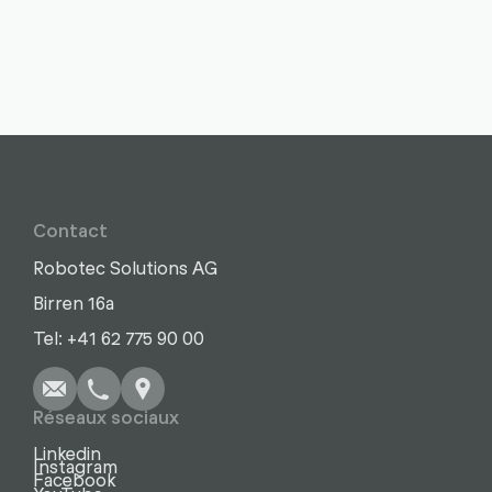
Contact
Robotec Solutions AG
Birren 16a
Écrire
Appel
Copier
Copier
Tel: +41 62 775 90 00
Réseaux sociaux
Linkedin
Instagram
Facebook