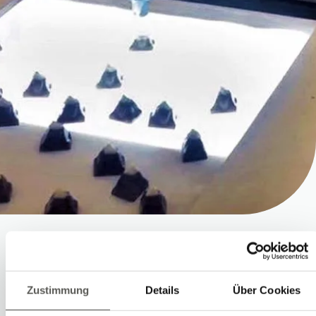
Pick-and-Place
Zustimmung
Details
Über Cookies
Les convoyeurs dans la production