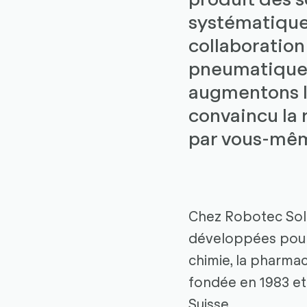
systématiquem
collaboration
pneumatique e
augmentons la
convaincu la
par vous-mêm
Chez Robotec Solu
développées pour d
chimie, la pharmac
fondée en 1983 et 
Suisse.