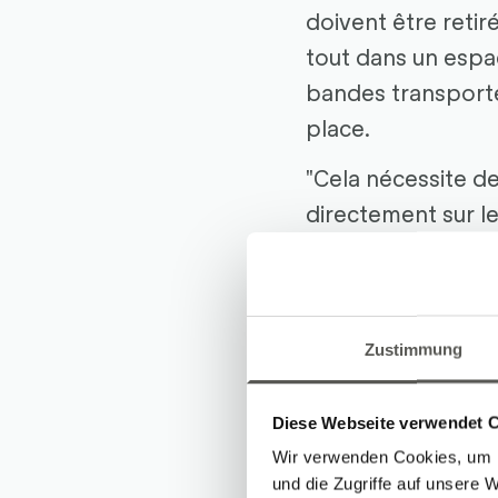
doivent être retiré
tout dans un espac
bandes transporte
place.
"Cela nécessite 
directement sur le
concepteur chez R
trouvent sur la pre
transmettent aux a
Zustimmung
étaient un défi pa
l'actionneur le pl
Après la rotation 
Diese Webseite verwendet 
transférées à la s
Wir verwenden Cookies, um I
und die Zugriffe auf unsere 