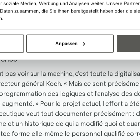
té des composants, Robotec exige également
r soziale Medien, Werbung und Analysen weiter. Unsere Partner
 Daten zusammen, die Sie ihnen bereitgestellt haben oder die s
s intégrées. C'est pourquoi ils ont également 
n.
 de vide : cela se fait sur une station modulair
e, de connectivité bus et de surveillance - tout 
t à intégrer dans la machine.
Anpassen
cachée
 pas voir sur la machine, c'est toute la digitalisa
directeur général Koch. « Mais ce sont préciséme
a programmation des logiques et l'analyse des d
ugmenté. » Pour le projet actuel, l'effort a ét
aceutique veut tout documenter précisément : di
ne et un historique de qui a modifié quoi et qua
ec forme elle-même le personnel qualifié cor