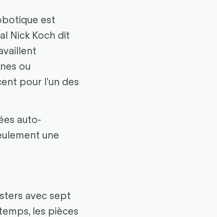
robotique est
l Nick Koch dit
availlent
ines ou
cent pour l'un des
ées auto-
 seulement une
isters avec sept
temps, les pièces