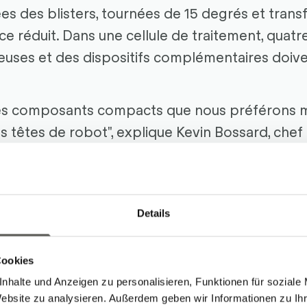
es des blisters, tournées de 15 degrés et transfé
e réduit. Dans une cellule de traitement, quatr
uses et des dispositifs complémentaires doive
des composants compacts que nous préférons 
s têtes de robot", explique Kevin Bossard, chef 
obotec Solutions AG. Ainsi, sept mini-ventouses
mière tête de robot, qui saisissent les pièces de 
ctionneurs rotatifs pneumatiques. « Les action
Details
rticulier. Nous avons parcouru tout le marché et
us petit au monde chez notre partenaire SMC », 
des pièces, elles sont à nouveau retirées à l'aid
Cookies
tation de traitement suivante.
nhalte und Anzeigen zu personalisieren, Funktionen für soziale
Website zu analysieren. Außerdem geben wir Informationen zu I