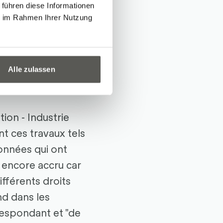
 des composants
 führen diese Informationen
ie im Rahmen Ihrer Nutzung
opté pour SMC
e (île) composée
en un produit, donc
Alle zulassen
tion - Industrie
nt ces travaux tels
onnées qui ont
é encore accru car
fférents droits
nd dans les
respondant et "de