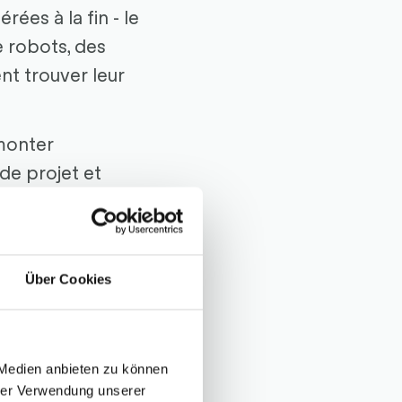
rées à la fin - le
e robots, des
nt trouver leur
monter
de projet et
 en série se
l'injecteur et les
neurs rotatifs
Über Cookies
 trouvé
explique Bossard.
e de ventouses et
 Medien anbieten zu können
hrer Verwendung unserer