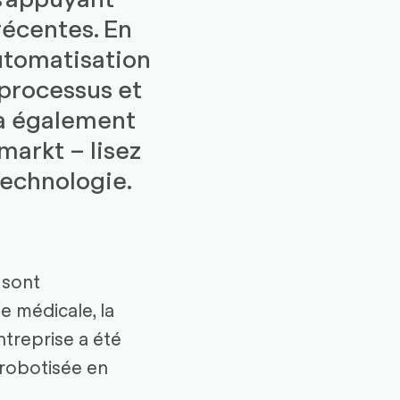
récentes. En
automatisation
 processus et
 a également
arkt – lisez
echnologie.
 sont
e médicale, la
ntreprise a été
 robotisée en