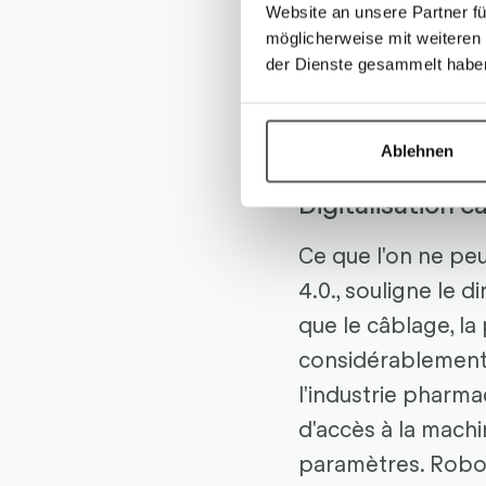
Outre la compaci
Website an unsere Partner fü
möglicherweise mit weiteren
avec des fonction
der Dienste gesammelt habe
pour la génération
d'éjecteurs de vid
facile à acquérir e
Ablehnen
Digitalisation 
Ce que l'on ne peut
4.0., souligne le 
que le câblage, l
considérablement a
l'industrie pharm
d'accès à la machi
paramètres. Robot