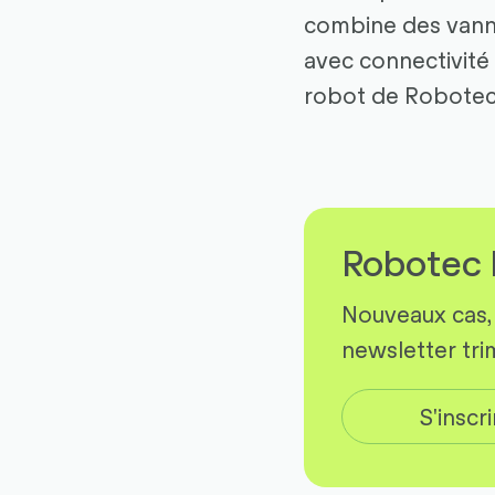
combine des vanne
avec connectivité 
robot de Robotec 
Robotec 
Nouveaux cas, 
newsletter trim
S'inscr