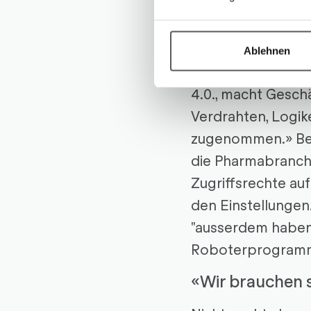
einfach in der Bes
Versteckte Digi
Ablehnen
Was man auf der Ma
4.0., macht Gesch
Verdrahten, Logi
zugenommen.» Beim
die Pharmabranche
Zugriffsrechte auf
den Einstellungen
"ausserdem haben 
Roboterprogrammie
«Wir brauchen 