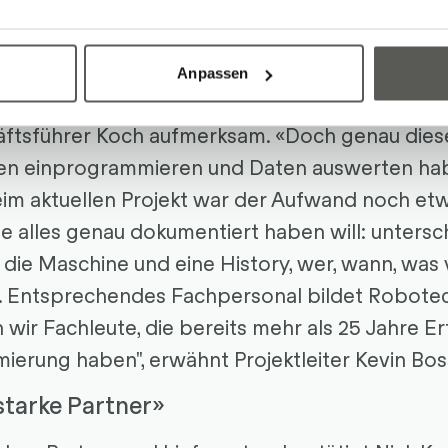
chaffung und der Integration in die Maschine.
talisierung
Anpassen
schine nicht sehen kann, ist die ganze Digitalis
äftsführer Koch aufmerksam. «Doch genau dies
ken einprogrammieren und Daten auswerten h
 aktuellen Projekt war der Aufwand noch etwa
 alles genau dokumentiert haben will: untersc
 die Maschine und eine History, wer, wann, was 
. Entsprechendes Fachpersonal bildet Robotec
wir Fachleute, die bereits mehr als 25 Jahre Er
rung haben", erwähnt Projektleiter Kevin Boss
starke Partner»