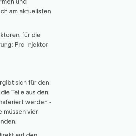
armen und
h am aktuellsten
toren, für die
ung: Pro Injektor
rgibt sich für den
die Teile aus den
sferiert werden -
le müssen vier
inden.
irekt auf den