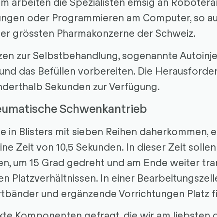
m arbeiten die Spezialisten emsig an Roboter
ngen oder Programmieren am Computer, so auc
 der grössten Pharmakonzerne der Schweiz.
tzen zur Selbstbehandlung, sogenannte Autoinjek
nd das Befüllen vorbereiten. Die Herausforder
anderthalb Sekunden zur Verfügung.
neumatische Schwenkantrieb
ile in Blisters mit sieben Reihen daherkommen, e
e Zeit von 10,5 Sekunden. In dieser Zeit sollen 
n, um 15 Grad gedreht und am Ende weiter tran
ten Platzverhältnissen. In einer Bearbeitungszel
tbänder und ergänzende Vorrichtungen Platz f
te Komponenten gefragt, die wir am liebsten d