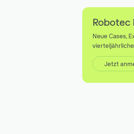
Robotec 
Neue Cases, E
vierteljährlic
Jetzt anm