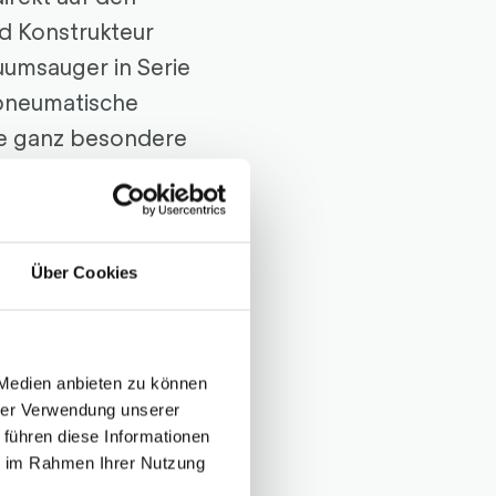
nd Konstrukteur
uumsauger in Serie
 pneumatische
ne ganz besondere
d den weltweit
rd. Nach dem
nommen und an die
Über Cookies
uch Komponenten
akuumerzeugung
 Medien anbieten zu können
 aus den
hrer Verwendung unserer
 führen diese Informationen
ie im Rahmen Ihrer Nutzung
 und damit