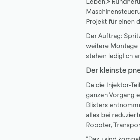
Leben.» Rundheru
Maschinensteueru
Projekt für einen
Der Auftrag: Spri
weitere Montage u
stehen lediglich 
Der kleinste p
Da die Injektor-Te
ganzen Vorgang ein
Blisters entnomme
alles bei reduzier
Roboter, Transpor
"Dazu sind kompak