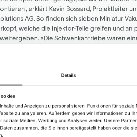
ieren", erklärt Kevin Bossard, Projektleiter u
olutions AG. So finden sich sieben Miniatur-Vak
kopf, welche die Injektor-Teile greifen und an
weitergeben. «Die Schwenkantriebe waren ei
 Wir haben den ganzen Markt abgeklappert un
 bei unserem Partner SMC gefunden», so Bossa
 werden sie wieder mittels Vakuumsaugern ent
Details
ngsstation weitertransferiert.
ktheit der Komponenten verlangt Robotec a
Cookies
Funktionen. Deshalb setzte man auch bei der V
nhalte und Anzeigen zu personalisieren, Funktionen für soziale
chieht auf einer modularen Station (Insel), die
Website zu analysieren. Außerdem geben wir Informationen zu I
r soziale Medien, Werbung und Analysen weiter. Unsere Partner
 Daten zusammen, die Sie ihnen bereitgestellt haben oder die s
Überwachung besteht - alles in einem Produkt
n.