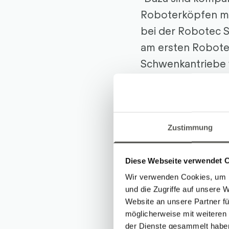
Roboterköpfen mont
bei der Robotec S
am ersten Roboter
Schwenkantriebe 
Herausforderung.
kleinsten Antrieb
Drehen der Teile
nächste Bearbeitu
Zustimmung
Neben der Kompa
Diese Webseite verwendet 
mit integrierten 
Wir verwenden Cookies, um I
auf SMC: Diese ges
und die Zugriffe auf unsere 
Vakuumejektoren,
Website an unsere Partner fü
möglicherweise mit weiteren
Busanbindung und 
der Dienste gesammelt habe