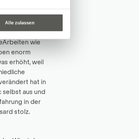
Alle zulassen
ierung - Industrie
eArbeiten wie
aben enorm
s erhöht, weil
hiedliche
verändert hat in
 selbst aus und
fahrung in der
ard stolz.