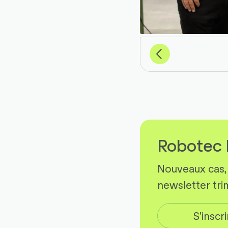
Previous
Robotec 
Nouveaux cas, 
newsletter trim
S'inscr