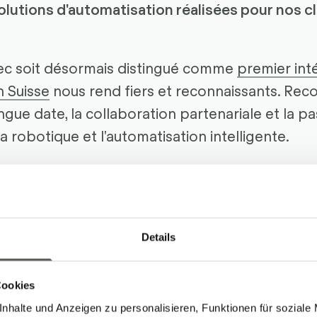
lutions d'automatisation réalisées pour nos cl
ec soit désormais distingué comme
premier int
 Suisse
nous rend fiers et reconnaissants. Rec
ngue date, la collaboration partenariale et la
la robotique et l'automatisation intelligente.
onc aux équipes de FANUC Switzerland et de F
borateur·rice·s, clients et partenaires qui ont c
us réjouissons des prochains chapitres commun
Details
Cookies
nhalte und Anzeigen zu personalisieren, Funktionen für soziale