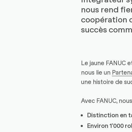
nous rend fie
coopération d
succès comm
Le jaune FANUC et
nous lie un
Partena
une histoire de 
Avec FANUC, nous 
Distinction en 
Environ 1'000 r