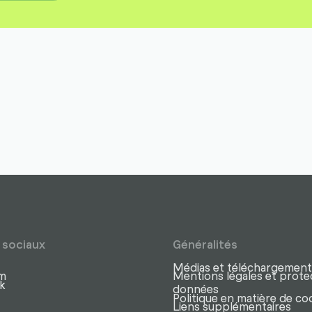
 sociaux
Généralités
Médias et téléchargement
am
Mentions légales et prote
k
données
Politique en matière de co
Liens supplémentaires