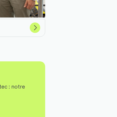
Suivant
ec : notre