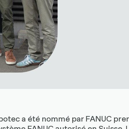
obotec a été nommé par FANUC pre
ystème FANUC autorisé en Suisse. U