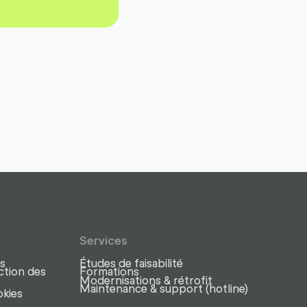
Services
s
Études de faisabilité
ction des
Formations
Modernisations & rétrofit
Maintenance & support (hotline)
okies