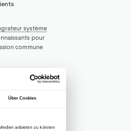
ients
égrateur système
onnaissants pour
 passion commune
ANUC Europe ainsi
ontribué à ce
s !
Über Cookies
 Medien anbieten zu können