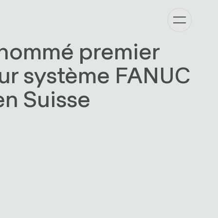
 nommé premier
eur système FANUC
en Suisse