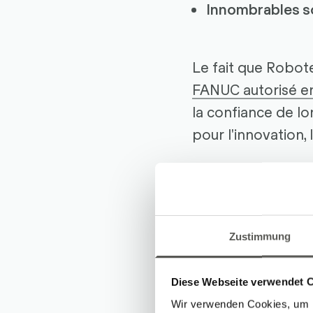
Innombrables so
Le fait que Robot
FANUC autorisé en
la confiance de lo
pour l'innovation, 
Un grand merci d
qu'à tous nos colla
parcours. Nous no
Zustimmung
Diese Webseite verwendet 
Wir verwenden Cookies, um I