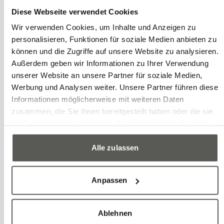
Diese Webseite verwendet Cookies
diesen Weg mitgestaltet haben. Wir
Wir verwenden Cookies, um Inhalte und Anzeigen zu
freuen uns auf die nächsten
personalisieren, Funktionen für soziale Medien anbieten zu
gemeinsamen Kapitel!
können und die Zugriffe auf unsere Website zu analysieren.
Außerdem geben wir Informationen zu Ihrer Verwendung
unserer Website an unsere Partner für soziale Medien,
Werbung und Analysen weiter. Unsere Partner führen diese
Mehr zum Thema:
Robotec – offizieller
Informationen möglicherweise mit weiteren Daten
Schweizer Systemintegrator für FANUC
zusammen, die Sie ihnen bereitgestellt haben oder die sie
Roboter
im Rahmen Ihrer Nutzung der Dienste gesammelt haben.
Alle zulassen
Anpassen
Ablehnen