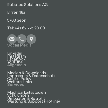
Robotec Solutions AG
Birren 16a
5703 Seon
Schreiben
Anrufen
Kopieren
Kopieren
Tel: +41 62 775 90 00
Social Media
Linkedin
Instagram
Facebook
YouTube
Allgemein
Medien & Downloads
Impressum & Datenschutz
Cookie Policy
Weitere Links
Services
Machbarkeitsstudien
Schulungen
Umbauten & Retrofit
Wartung & Support (Hotline)