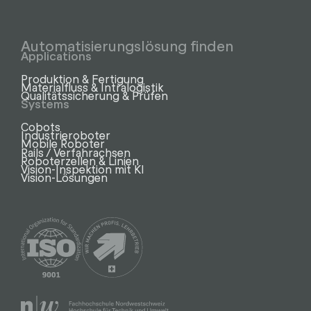
Automatisierungslösung finden
Applications
Produktion & Fertigung
Materialfluss & Intralogistik
Qualitätssicherung & Prüfen
Systems
Cobots
Industrieroboter
Mobile Roboter
Rails / Verfahrachsen
Roboterzellen & Linien
Vision-Inspektion mit KI
Vision-Lösungen