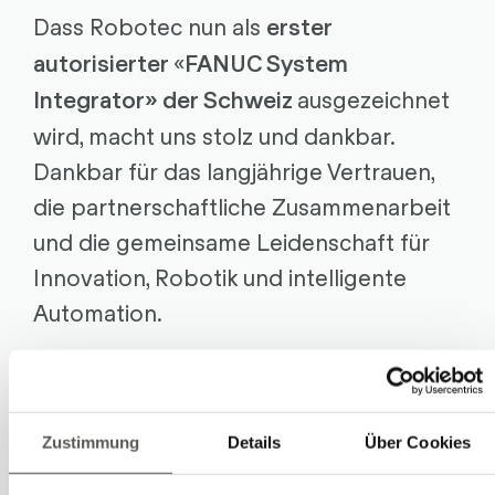
Dass Robotec nun als
erster
«
autorisierter
FANUC System
ausgezeichnet
Integrator» der Schweiz
wird, macht uns stolz und dankbar.
Dankbar für das langjährige Vertrauen,
die partnerschaftliche Zusammenarbeit
und die gemeinsame Leidenschaft für
Innovation, Robotik und intelligente
Automation.
Ein grosses Dankeschön deshalb an die
Teams von
und
FANUC Switzerland
Zustimmung
Details
Über Cookies
sowie an alle unsere
FANUC Europe
Mitarbeitenden, Kunden und Partner, die