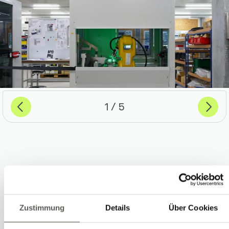
Previous
Suivant
sur
1
5
Industrie
Matière plastique
Zustimmung
Details
Über Cookies
Produits de luxe et montres