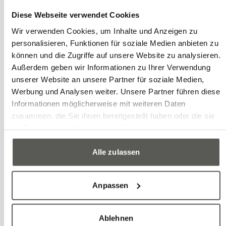
Applications
Diese Webseite verwendet Cookies
Production et fabrication
Wir verwenden Cookies, um Inhalte und Anzeigen zu
Systems
personalisieren, Funktionen für soziale Medien anbieten zu
Robots industriels
können und die Zugriffe auf unsere Website zu analysieren.
Cellules et lignes robotisées
Außerdem geben wir Informationen zu Ihrer Verwendung
unserer Website an unsere Partner für soziale Medien,
Solutions de vision
Werbung und Analysen weiter. Unsere Partner führen diese
Informationen möglicherweise mit weiteren Daten
zusammen, die Sie ihnen bereitgestellt haben oder die sie
im Rahmen Ihrer Nutzung der Dienste gesammelt haben.
Alle zulassen
Anpassen
Ablehnen