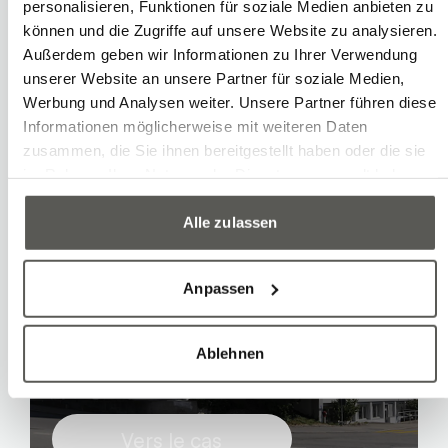
personalisieren, Funktionen für soziale Medien anbieten zu
Arbeiten von Marcel
können und die Zugriffe auf unsere Website zu analysieren.
Außerdem geben wir Informationen zu Ihrer Verwendung
unserer Website an unsere Partner für soziale Medien,
Werbung und Analysen weiter. Unsere Partner führen diese
Informationen möglicherweise mit weiteren Daten
zusammen, die Sie ihnen bereitgestellt haben oder die sie
im Rahmen Ihrer Nutzung der Dienste gesammelt haben.
Alle zulassen
Chargement et
Anpassen
déchargement d'une
presse à injection en
Ablehnen
fonctionnement 3x8
Vers le cas