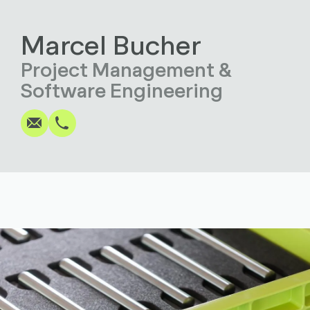
Marcel Bucher
Project Management &
Écrire
Appel
Copier
Copier
Software Engineering