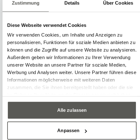
Zustimmung
Details
Über Cookies
atelier mécanique.
Dans l'équipe Robotec depuis
Diese Webseite verwendet Cookies
Février 2025
Wir verwenden Cookies, um Inhalte und Anzeigen zu
personalisieren, Funktionen für soziale Medien anbieten zu
können und die Zugriffe auf unsere Website zu analysieren.
Außerdem geben wir Informationen zu Ihrer Verwendung
unserer Website an unsere Partner für soziale Medien,
Eine Auswahl an
Werbung und Analysen weiter. Unsere Partner führen diese
Informationen möglicherweise mit weiteren Daten
Arbeiten von Kevin
zusammen, die Sie ihnen bereitgestellt haben oder die sie
im Rahmen Ihrer Nutzung der Dienste gesammelt haben.
Alle zulassen
Anpassen