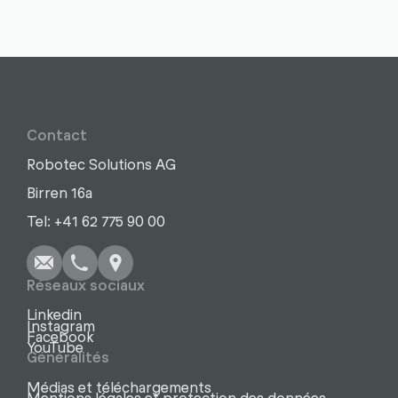
Contact
Robotec Solutions AG
Birren 16a
Écrire
Appel
Copier
Copier
Tel: +41 62 775 90 00
Réseaux sociaux
Linkedin
Instagram
Facebook
YouTube
Généralités
Médias et téléchargements
Mentions légales et protection des données