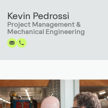
Kevin Pedrossi
Project Management &
Écrire
Appel
Copier
Copier
Mechanical Engineering