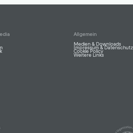
edia
Allgemein
Medien & Downloads
am
Impressum & Datenschut
k
Cookie Policy
Weitere Links
s