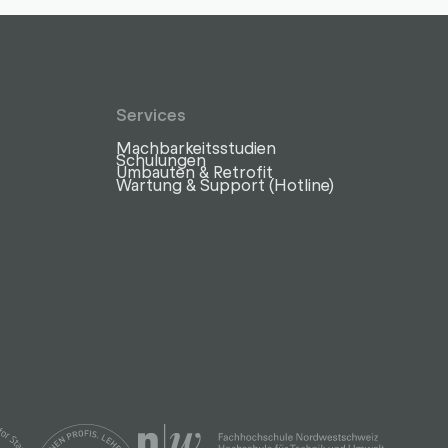
Services
Machbarkeitsstudien
z
Schulungen
Umbauten & Retrofit
Wartung & Support (Hotline)