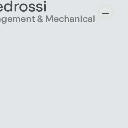
edrossi
agement & Mechanical