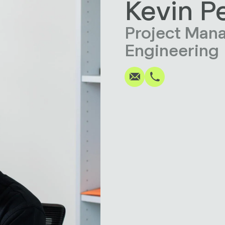
Kevin P
Project Man
Schreiben
Anrufen
Kopieren
Kopieren
Engineering