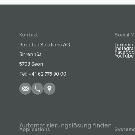
Kontakt
Social M
Robotec Solutions AG
Linkedin
Instagr
Faceboo
Birren 16a
YouTube
5703 Seon
Schreiben
Anrufen
Kopieren
Kopieren
Tel: +41 62 775 90 00
Automatisierungslösung finden
Applications
System