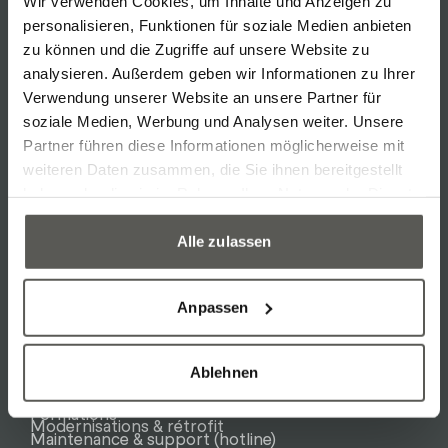
Wir verwenden Cookies, um Inhalte und Anzeigen zu
personalisieren, Funktionen für soziale Medien anbieten
Contact
zu können und die Zugriffe auf unsere Website zu
Robotec Solutions AG
analysieren. Außerdem geben wir Informationen zu Ihrer
Verwendung unserer Website an unsere Partner für
Birren 16a
Écrire
Appel
Copier
Copier
soziale Medien, Werbung und Analysen weiter. Unsere
Tel: +41 62 775 90 00
Partner führen diese Informationen möglicherweise mit
weiteren Daten zusammen, die Sie ihnen bereitgestellt
haben oder die sie im Rahmen Ihrer Nutzung der Dienste
Réseaux sociaux
gesammelt haben.
Linkedin
Alle zulassen
Instagram
Facebook
YouTube
Généralités
Anpassen
Médias et téléchargements
Mentions légales et protection des données
Politique en matière de cookies
Liens supplémentaires
Services
Ablehnen
Études de faisabilité
Formations
Modernisations & rétrofit
Maintenance & support (hotline)