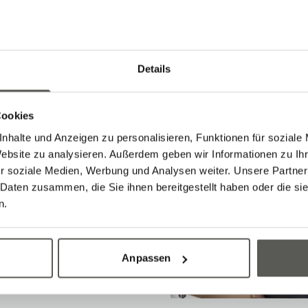
 mich die
nd die vielen
nen
Details
ichkeiten in
ion.
Cookies
nhalte und Anzeigen zu personalisieren, Funktionen für soziale
in der Freizeit
Website zu analysieren. Außerdem geben wir Informationen zu I
n.
r soziale Medien, Werbung und Analysen weiter. Unsere Partner
 Daten zusammen, die Sie ihnen bereitgestellt haben oder die s
gwörter beschreiben
n.
iert, motiviert
seit
Anpassen