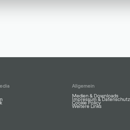
edia
Allgemein
Medien & Downloads
am
Impressum & Datenschut
k
Cookie Policy
Weitere Links