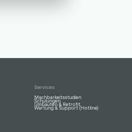
Services
Machbarkeitsstudien
z
Schulungen
Umbauten & Retrofit
Wartung & Support (Hotline)