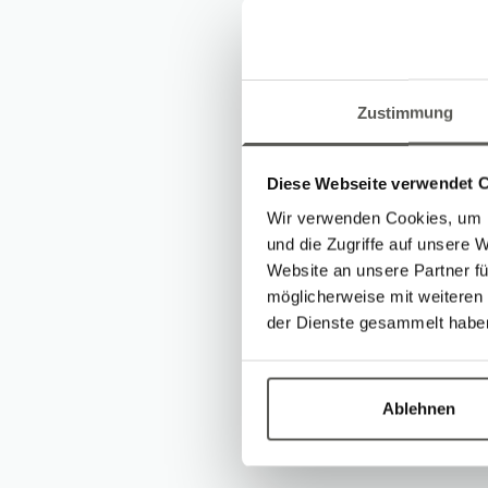
faszinieren
Präzision u
verschiede
Zustimmung
Einsatzmögl
der Produkt
Diese Webseite verwendet 
Wir verwenden Cookies, um I
Da trifft man mich 
und die Zugriffe auf unsere 
Beim Sport mache
Website an unsere Partner fü
möglicherweise mit weiteren
Diese drei Schla
der Dienste gesammelt habe
mich
Sportlich, interess
Im Robotec Team 
Ablehnen
2025