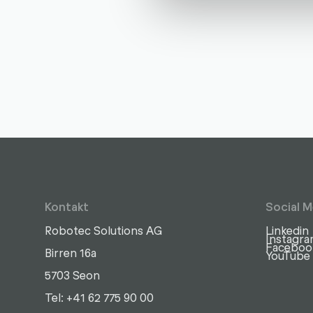
Kontakt
Social M
Robotec Solutions AG
Linkedin
Instagr
Faceboo
Birren 16a
YouTube
5703 Seon
Schreiben
Anrufen
Kopieren
Kopieren
Tel: +41 62 775 90 00