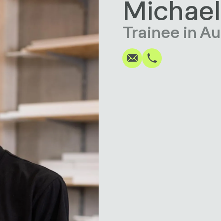
Michael
Schreiben
Anrufen
Kopieren
Kopieren
Trainee in A