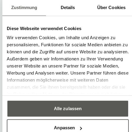
contrôles fiables et des vérifications
Zustimmung
Details
Über Cookies
précises. Des exigences telles qu'un taux
de défauts nul, mais aussi des pièces
avec des écarts à peine perceptibles,
Diese Webseite verwendet Cookies
Wir verwenden Cookies, um Inhalte und Anzeigen zu
sont des défis résolvables lors de
personalisieren, Funktionen für soziale Medien anbieten zu
l'automatisation. L'avantage réside dans
können und die Zugriffe auf unsere Website zu analysieren.
le contrôle continu de la qualité, la
Außerdem geben wir Informationen zu Ihrer Verwendung
unserer Website an unsere Partner für soziale Medien,
minimisation des rebuts ainsi que la
Werbung und Analysen weiter. Unsere Partner führen diese
réduction des efforts de vérification
Informationen möglicherweise mit weiteren Daten
manuelle.
zusammen, die Sie ihnen bereitgestellt haben oder die sie
im Rahmen Ihrer Nutzung der Dienste gesammelt haben.
Alle zulassen
Exemples
Mesurer
Anpassen