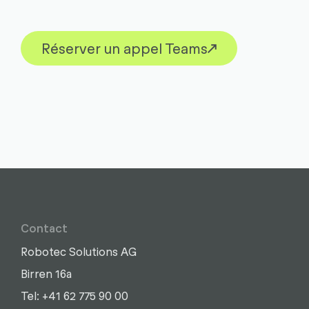
Réserver un appel Teams
Contact
Robotec Solutions AG
Birren 16a
Écrire
Appel
Copier
Copier
Tel: +41 62 775 90 00