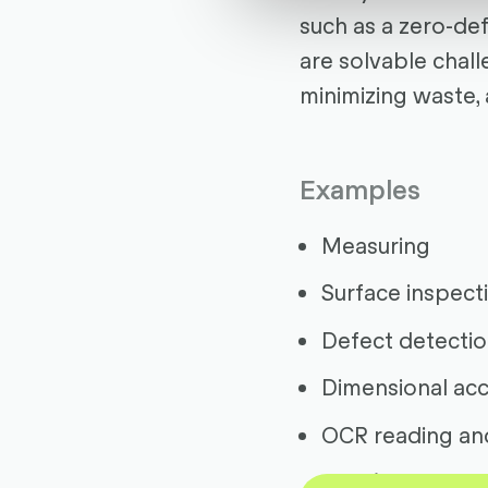
such as a zero-def
are solvable chall
minimizing waste,
Examples
Measuring
Surface inspect
Defect detecti
Dimensional ac
OCR reading and