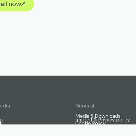
all now
edia
General
Media & Downloads
am
Imprint & Privacy policy
k
Cookie Policy
More links