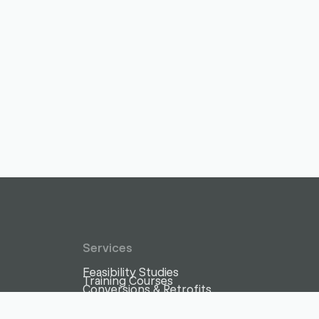
Services
Feasibility Studies
Training Courses
Conversions & Retrofits
Maintenance & Support (Hotline)