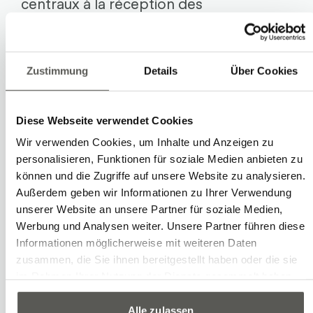
centraux à la réception des
marchandises. Nos solutions robotisées
de dépalletisation automatisent le
désempilage de cartons, caisses et
Zustimmung
Details
Über Cookies
contenants et gèrent des débits élevés
24h/24. Grâce à
Vision-Technologie
avec
Diese Webseite verwendet Cookies
l’IA et une technique de préhension
Wir verwenden Cookies, um Inhalte und Anzeigen zu
intelligente, il est facile de traiter des
personalisieren, Funktionen für soziale Medien anbieten zu
können und die Zugriffe auf unsere Website zu analysieren.
tailles et poids d’emballages variés ainsi
Außerdem geben wir Informationen zu Ihrer Verwendung
que des configurations de palettes et
unserer Website an unsere Partner für soziale Medien,
schémas d’empilage changeants — de
Werbung und Analysen weiter. Unsere Partner führen diese
Informationen möglicherweise mit weiteren Daten
manière flexible et efficace.
zusammen, die Sie ihnen bereitgestellt haben oder die sie
im Rahmen Ihrer Nutzung der Dienste gesammelt haben.
Exemples
Alle zulassen