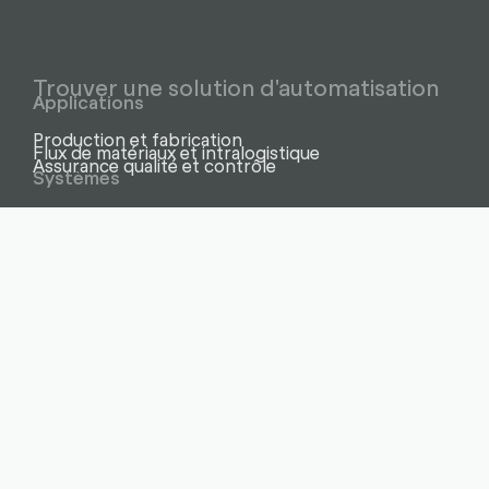
Trouver une solution d'automatisation
Applications
Production et fabrication
Flux de matériaux et intralogistique
Assurance qualité et contrôle
Systèmes
Cellules et lignes robotisées
Cobots – robots collaboratifs
Inspection visuelle assistée par IA
Rails / axes de déplacement
Robots industriels
Robots mobiles
Solutions de vision
Secteurs
Électronique et semi-conducteurs
Matière plastique
Produits alimentaires
Produits de luxe et montres
Technologies médicales
Industrie métallurgique
Applications