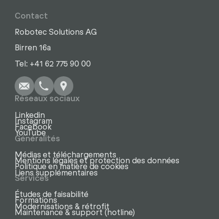
Contact
Robotec Solutions AG
Birren 16a
Écrire
Appel
Copier
Copier
Tel: +41 62 775 90 00
Réseaux sociaux
Linkedin
Instagram
Facebook
YouTube
Généralités
Médias et téléchargements
Mentions légales et protection des données
Politique en matière de cookies
Liens supplémentaires
Services
Études de faisabilité
Formations
Modernisations & rétrofit
Maintenance & support (hotline)