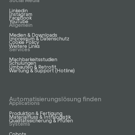
Social Media
Linkedin
Instagram
Facebook
YouTube
Allgemein
Medien & Downloads
Impressum & Datenschutz
Cookie Policy
Weitere Links
Services
Machbarkeitsstudien
Schulungen
Umbauten & Retrofit
Wartung & Support (Hotline)
Automatisierungslösung finden
Applications
Produktion & Fertigung
Materialfluss & Intralogistik
Qualitätssicherung & Prüfen
Systems
Cobots