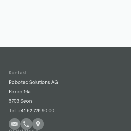
Kontakt
Robotec Solutions AG
Birren 16a
5703 Seon
Schreiben
Anrufen
Kopieren
Kopieren
Tel: +41 62 775 90 00