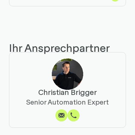
Ihr Ansprechpartner
Christian Brigger
Schreiben
Anrufen
Kopieren
Kopieren
Senior Automation Expert