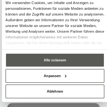
Wir verwenden Cookies, um Inhalte und Anzeigen zu
personalisieren, Funktionen für soziale Medien anbieten zu
können und die Zugriffe auf unsere Website zu analysieren.
Außerdem geben wir Informationen zu Ihrer Verwendung
Industrie
unserer Website an unsere Partner für soziale Medien,
Produits de luxe et montres
Werbung und Analysen weiter. Unsere Partner führen diese
Applications
Informationen möglicherweise mit weiteren Daten
zusammen, die Sie ihnen bereitgestellt haben oder die sie
Production et fabrication
im Rahmen Ihrer Nutzung der Dienste gesammelt haben.
Systems
Robots industriels
Alle zulassen
Cellules et lignes robotisées
Solutions de vision
Anpassen
Ablehnen