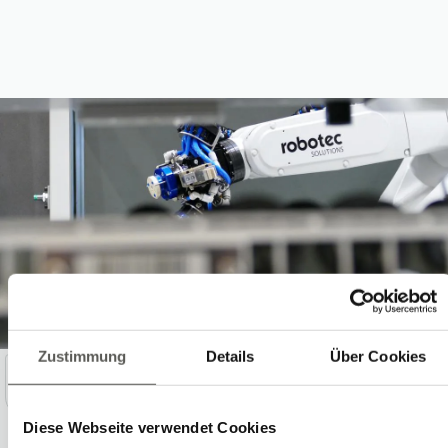
Zustimmung
Details
Über Cookies
Previous
Suivant
sur
1
4
Diese Webseite verwendet Cookies