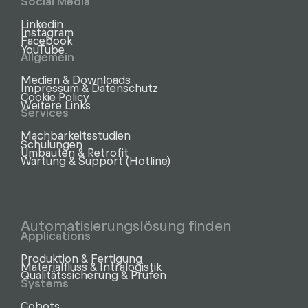
Social Media
Linkedin
Instagram
Facebook
YouTube
Allgemein
Medien & Downloads
Impressum & Datenschutz
Cookie Policy
Weitere Links
Services
Machbarkeitsstudien
Schulungen
Umbauten & Retrofit
Wartung & Support (Hotline)
Automatisierungslösung finden
Applications
Produktion & Fertigung
Materialfluss & Intralogistik
Qualitätssicherung & Prüfen
Systems
Cobots