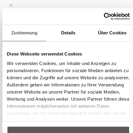
Für unseren automatisierten
Werkzeugwechsel mussten
wir Praxisversuche
Zustimmung
Details
Über Cookies
durchführen. Dank dem
Robotec TestLab konnten wir
Diese Webseite verwendet Cookies
diese Entwicklung mit
Wir verwenden Cookies, um Inhalte und Anzeigen zu
überschaubarem Aufwand
personalisieren, Funktionen für soziale Medien anbieten zu
durchführen.
können und die Zugriffe auf unsere Website zu analysieren.
Außerdem geben wir Informationen zu Ihrer Verwendung
unserer Website an unsere Partner für soziale Medien,
Werbung und Analysen weiter. Unsere Partner führen diese
Informationen möglicherweise mit weiteren Daten
zusammen, die Sie ihnen bereitgestellt haben oder die sie
im Rahmen Ihrer Nutzung der Dienste gesammelt haben.