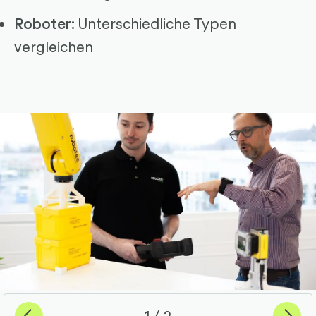
Unterschiedliche Typen
Roboter:
vergleichen
Previous
Weiter
von
1
2