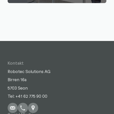
Kontakt
Robotec Solutions AG
Birren 16a
5703 Seon
Schreiben
Anrufen
Kopieren
Kopieren
Tel: +41 62 775 90 00