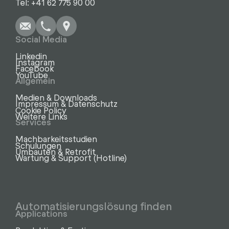
Tel: +41 62 775 90 00
Social Media
Linkedin
Instagram
Facebook
YouTube
Allgemein
Medien & Downloads
Impressum & Datenschutz
Cookie Policy
Weitere Links
Services
Machbarkeitsstudien
Schulungen
Umbauten & Retrofit
Wartung & Support (Hotline)
Automatisierungslösung finden
Applications