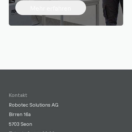
Mehr erfahren
Kontakt
Robotec Solutions AG
Birren 16a
5703 Seon
Schreiben
Anrufen
Kopieren
Kopieren