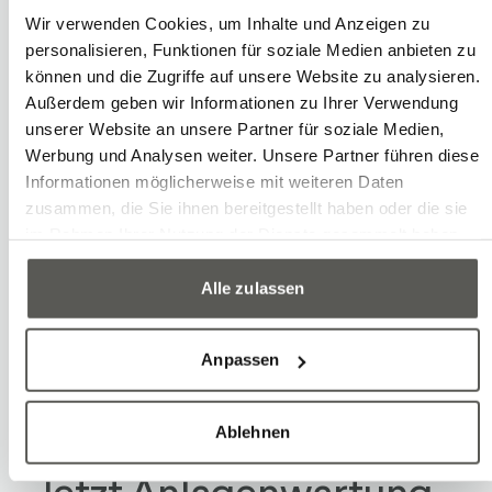
Ersatzteile
Wir verwenden Cookies, um Inhalte und Anzeigen zu
personalisieren, Funktionen für soziale Medien anbieten zu
können und die Zugriffe auf unsere Website zu analysieren.
Häufige Fragen (FAQ)
Außerdem geben wir Informationen zu Ihrer Verwendung
unserer Website an unsere Partner für soziale Medien,
Was umfasst die präventive Wartung
Werbung und Analysen weiter. Unsere Partner führen diese
einer Roboteranlagen?
Informationen möglicherweise mit weiteren Daten
zusammen, die Sie ihnen bereitgestellt haben oder die sie
Bietet Robotec Wartungsverträge an?
im Rahmen Ihrer Nutzung der Dienste gesammelt haben.
Alle zulassen
Wie schnell kann ich bei einem
Anlagenstillstand mit Hilfe rechnen?
Anpassen
Ablehnen
Jetzt Anlagenwartung