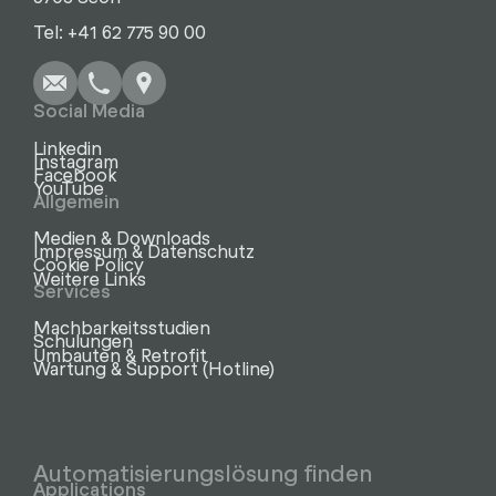
Schreiben
Anrufen
Kopieren
Kopieren
Tel: +41 62 775 90 00
Social Media
Linkedin
Instagram
Facebook
YouTube
Allgemein
Medien & Downloads
Impressum & Datenschutz
Cookie Policy
Weitere Links
Services
Machbarkeitsstudien
Schulungen
Umbauten & Retrofit
Wartung & Support (Hotline)
Automatisierungslösung finden
Applications