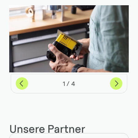
Previous
Weiter
von
1
4
Unsere Partner