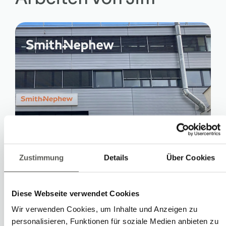
Fabrication d'implants de
hanche avec cellule
Zustimmung
Details
Über Cookies
robotisée performante
Diese Webseite verwendet Cookies
Vers le cas
Wir verwenden Cookies, um Inhalte und Anzeigen zu
personalisieren, Funktionen für soziale Medien anbieten zu