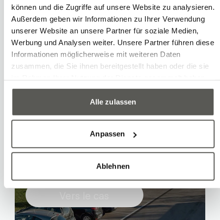
können und die Zugriffe auf unsere Website zu analysieren.
Außerdem geben wir Informationen zu Ihrer Verwendung
unserer Website an unsere Partner für soziale Medien,
Werbung und Analysen weiter. Unsere Partner führen diese
Informationen möglicherweise mit weiteren Daten
zusammen, die Sie ihnen bereitgestellt haben oder die sie
im Rahmen Ihrer Nutzung der Dienste gesammelt haben.
Alle zulassen
Dépalettisation de
nouveaux emballages
Anpassen
vides avec préhenseur à
vide
Ablehnen
Vers le cas