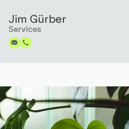
Jim Gürber
Écrire
Appel
Copier
Copier
Services