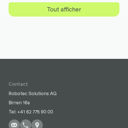
Tout afficher
Contact
Robotec Solutions AG
Birren 16a
Écrire
Appel
Copier
Copier
Tel: +41 62 775 90 00