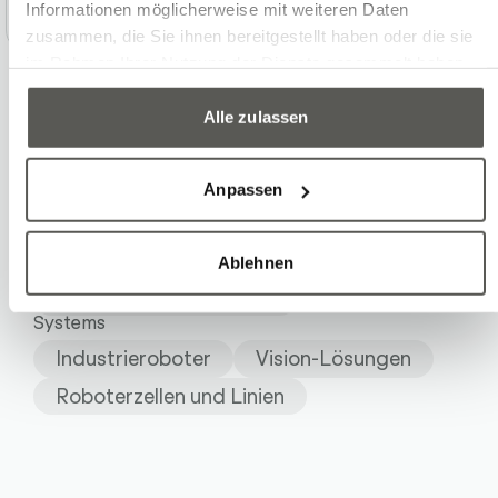
Previous
Weiter
Informationen möglicherweise mit weiteren Daten
von
1
5
zusammen, die Sie ihnen bereitgestellt haben oder die sie
im Rahmen Ihrer Nutzung der Dienste gesammelt haben.
Alle zulassen
Anpassen
Branche
Elektronik & Halbleiter
Kunststoff
Applications
Ablehnen
Produktion & Fertigung
Systems
Industrieroboter
Vision-Lösungen
Roboterzellen und Linien