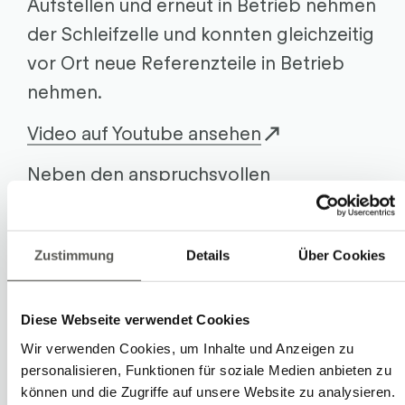
Aufstellen und erneut in Betrieb nehmen
der Schleifzelle und konnten gleichzeitig
vor Ort neue Referenzteile in Betrieb
nehmen.
Video auf Youtube ansehen
Neben den anspruchsvollen
Arbeitstagen in einem fremden Land
hatte unser Techniker trotzdem noch
Zustimmung
Details
Über Cookies
Zeit, das fremde Land zu entdecken.
Eine Win-Win Situation für alle
Beteiligten. 😊
Diese Webseite verwendet Cookies
Wir verwenden Cookies, um Inhalte und Anzeigen zu
Vielen Dank Jim Gürber, dass du uns mit
personalisieren, Funktionen für soziale Medien anbieten zu
deinen tollen Aufnahmen mit auf die
können und die Zugriffe auf unsere Website zu analysieren.