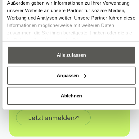
Reise genommen hast!
Außerdem geben wir Informationen zu Ihrer Verwendung
unserer Website an unsere Partner für soziale Medien,
Werbung und Analysen weiter. Unsere Partner führen diese
Informationen möglicherweise mit weiteren Daten
zusammen, die Sie ihnen bereitgestellt haben oder die sie
im Rahmen Ihrer Nutzung der Dienste gesammelt haben.
Robotec Newsletter
Alle zulassen
Neue Cases, Expertenwissen und
Aktuelles von Robotec: Mit
Anpassen
unserem vierteljährlichen
Newsletter bleiben Sie auf dem
Ablehnen
Laufenden.
Jetzt anmelden