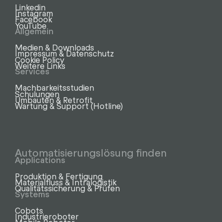
Linkedin
Instagram
Facebook
YouTube
Allgemein
Medien & Downloads
Impressum & Datenschutz
Cookie Policy
Weitere Links
Services
Machbarkeitsstudien
Schulungen
Umbauten & Retrofit
Wartung & Support (Hotline)
Automatisierungslösung finden
Applications
Produktion & Fertigung
Materialfluss & Intralogistik
Qualitätssicherung & Prüfen
Systems
Cobots
Industrieroboter
Mobile Roboter