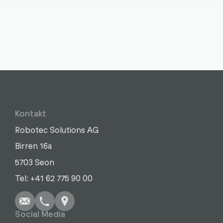
Kontakt
Robotec Solutions AG
Birren 16a
5703 Seon
Schreiben
Anrufen
Kopieren
Kopieren
Tel: +41 62 775 90 00
Social Media