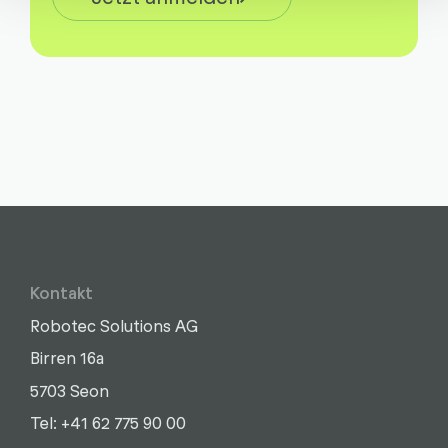
Kontakt
Robotec Solutions AG
Birren 16a
5703 Seon
Schreiben
Anrufen
Kopieren
Kopieren
Tel: +41 62 775 90 00