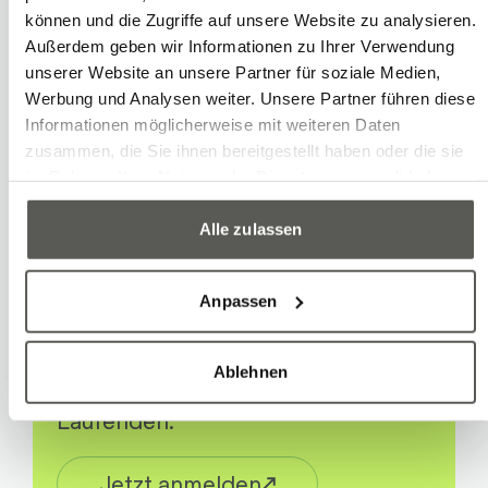
Aktuell ist keine Stelle offen. Ab Sommer
können und die Zugriffe auf unsere Website zu analysieren.
2028 wird eine Lehrstelle als
Außerdem geben wir Informationen zu Ihrer Verwendung
unserer Website an unsere Partner für soziale Medien,
Konstrukteur:in EFZ verfügbar sein.
Werbung und Analysen weiter. Unsere Partner führen diese
Informationen möglicherweise mit weiteren Daten
zusammen, die Sie ihnen bereitgestellt haben oder die sie
im Rahmen Ihrer Nutzung der Dienste gesammelt haben.
Robotec Newsletter
Alle zulassen
Neue Cases, Expertenwissen und
Anpassen
Aktuelles von Robotec: Mit
unserem vierteljährlichen
Ablehnen
Newsletter bleiben Sie auf dem
Laufenden.
Jetzt anmelden