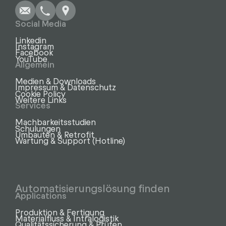
Social Media
Linkedin
Instagram
Facebook
YouTube
Allgemein
Medien & Downloads
Impressum & Datenschutz
Cookie Policy
Weitere Links
Services
Machbarkeitsstudien
Schulungen
Umbauten & Retrofit
Wartung & Support (Hotline)
Automatisierungslösung finden
Applications
Produktion & Fertigung
Materialfluss & Intralogistik
Qualitätssicherung & Prüfen