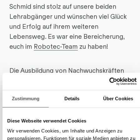
Schmid sind stolz auf unsere beiden
Lehrabgänger und wünschen viel Glück
und Erfolg auf ihrem weiteren
Lebensweg. Es war eine Bereicherung,
euch im
Robotec-Team
zu haben!
Die Ausbildung von Nachwuchskräften
ist uns ein grosses Anliegen und gehört
seit Jahren zur Philosophie unseres
Zustimmung
Details
Über Cookies
Unternehmens. So bietet Robotec in
Seon
Lehrstellen in zwei Berufen
an:
Automatiker:in EFZ und Konstrukteur:in
Diese Webseite verwendet Cookies
EFZ.
Wir verwenden Cookies, um Inhalte und Anzeigen zu
personalisieren, Funktionen für soziale Medien anbieten zu