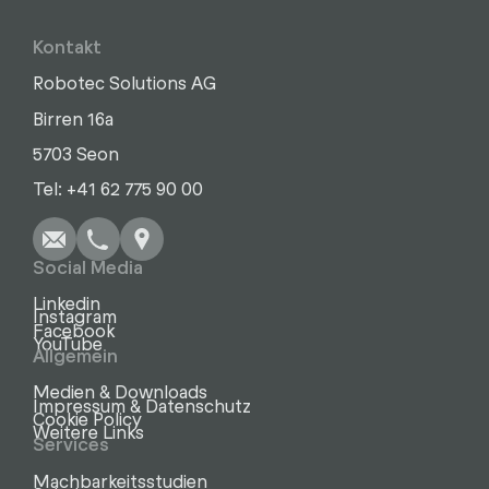
Kontakt
Robotec Solutions AG
Birren 16a
5703 Seon
Schreiben
Anrufen
Kopieren
Kopieren
Tel: +41 62 775 90 00
Social Media
Linkedin
Instagram
Facebook
YouTube
Allgemein
Medien & Downloads
Impressum & Datenschutz
Cookie Policy
Weitere Links
Services
Machbarkeitsstudien