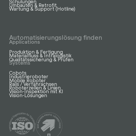
Schulungen
Umbauten & Retrofit
Wartung & Support (Hotline)
Automatisierungslösung finden
Applications
Produktion & Fertigung
Materialfluss & Intralogistik
Qualitätssicherung & Prüfen
Systems
Cobots
Industrieroboter
Mobile Roboter
Rails / Verfahrachsen
Roboterzellen & Linien
Vision-Inspektion mit KI
Vision-Lösungen