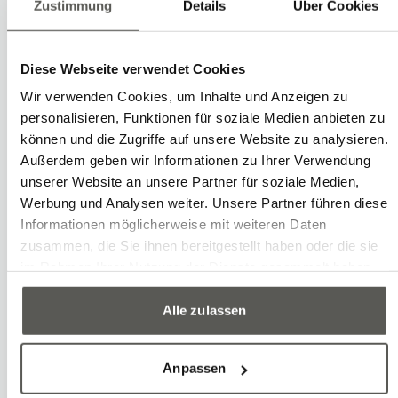
Zustimmung
Details
Über Cookies
Elektrik statt Pneumatik lief. Für uns war
das ein erster wichtiger Schritt in eine
energieeffiziente Zukunft.» Heute setzt
Diese Webseite verwendet Cookies
Wild & Küpfer voll und ganz auf Smart
Wir verwenden Cookies, um Inhalte und Anzeigen zu
personalisieren, Funktionen für soziale Medien anbieten zu
Manufacturing und hat sämtliche
können und die Zugriffe auf unsere Website zu analysieren.
Anlagen miteinander vernetzt.
Außerdem geben wir Informationen zu Ihrer Verwendung
unserer Website an unsere Partner für soziale Medien,
Werbung und Analysen weiter. Unsere Partner führen diese
Informationen möglicherweise mit weiteren Daten
Smart Home für die Industrie
zusammen, die Sie ihnen bereitgestellt haben oder die sie
im Rahmen Ihrer Nutzung der Dienste gesammelt haben.
Während Smart Home schon länger
Einzug in die eigenen vier Wände
Alle zulassen
gehalten hat, ist Smart Manufacturing
erst seit etwa eineinhalb Jahren in aller
Anpassen
Munde. Und das, obwohl solche