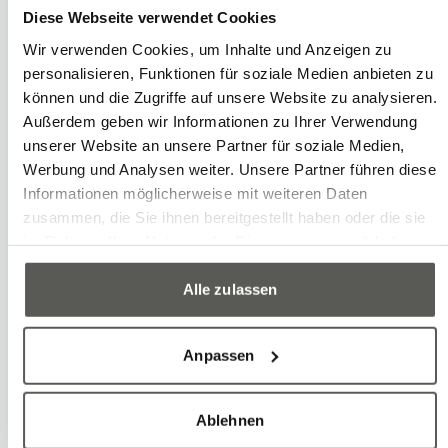
Metallindustrie müssen im richtigen
Diese Webseite verwendet Cookies
Arbeitstakt mit Werkstücken beladen
Wir verwenden Cookies, um Inhalte und Anzeigen zu
oder entladen werden. Durch eine
personalisieren, Funktionen für soziale Medien anbieten zu
Automatisierung lassen sich manuelle
können und die Zugriffe auf unsere Website zu analysieren.
Außerdem geben wir Informationen zu Ihrer Verwendung
Eingriffe reduzieren und die
unserer Website an unsere Partner für soziale Medien,
Fehlerquoten senken. Eine höhrere
Werbung und Analysen weiter. Unsere Partner führen diese
Durchsatzrate sowie mehr Flexibilität in
Informationen möglicherweise mit weiteren Daten
zusammen, die Sie ihnen bereitgestellt haben oder die sie
der Fertigung sind weitere Vorteile.
im Rahmen Ihrer Nutzung der Dienste gesammelt haben.
Alle zulassen
Beispiele
CNC-Maschinen bestücken
Anpassen
Bin-Picking
Ablehnen
Pick-and-Place-Operationen