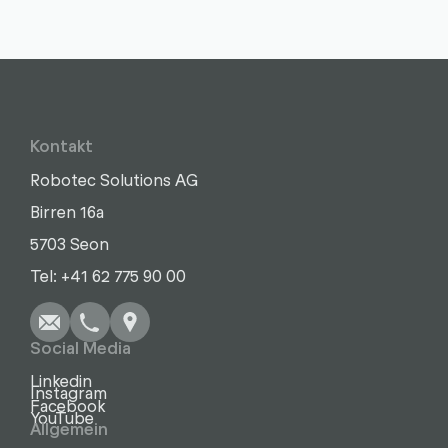
Kontakt
Robotec Solutions AG
Birren 16a
5703 Seon
Schreiben
Anrufen
Kopieren
Kopieren
Tel: +41 62 775 90 00
Social Media
Linkedin
Instagram
Facebook
YouTube
Allgemein