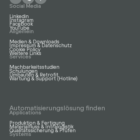
Social Media
Linkedin
Instagram
Facebook
YouTube
Allgemein
Medien & Downloads
Impressum & Datenschutz
Cookie Policy
Weitere Links
Services
Machbarkeitsstudien
Schulungen
Umbauten & Retrofit
Wartung & Support (Hotline)
Automatisierungslösung finden
Applications
Produktion & Fertigung
Materialfluss & Intralogistik
Qualitätssicherung & Prüfen
Systems