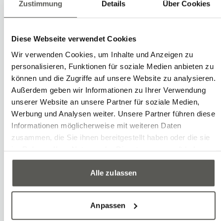
Zustimmung
Details
Über Cookies
Am Ende vieler Fertigungsprozesse in
der Kunststoffverarbeitung steht das
Verpacken und Palettieren.
Diese Webseite verwendet Cookies
Automatisierte Systeme steigern die
Wir verwenden Cookies, um Inhalte und Anzeigen zu
personalisieren, Funktionen für soziale Medien anbieten zu
Geschwindigkeit und Sicherheit der
können und die Zugriffe auf unsere Website zu analysieren.
Verpackungsprozesse. Unsere
Außerdem geben wir Informationen zu Ihrer Verwendung
Erfahrung stellt zügige und sichere
unserer Website an unsere Partner für soziale Medien,
Werbung und Analysen weiter. Unsere Partner führen diese
Verpackungs- und Palettierlösungen
Informationen möglicherweise mit weiteren Daten
sicher, die auch Reinraum-Bedingungen
zusammen, die Sie ihnen bereitgestellt haben oder die sie
erfüllen.
im Rahmen Ihrer Nutzung der Dienste gesammelt haben.
Alle zulassen
Beispiele
Anpassen
Gebinde-Handling