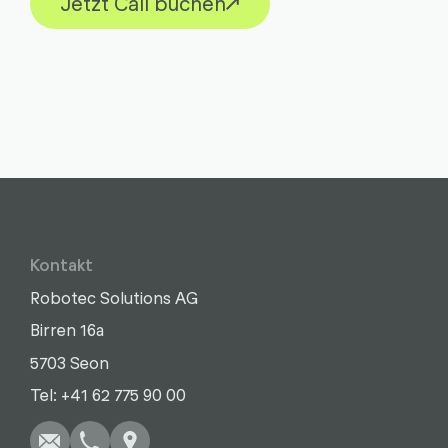
Jetzt Call buchen
Kontakt
Robotec Solutions AG
Birren 16a
5703 Seon
Schreiben
Anrufen
Kopieren
Kopieren
Tel: +41 62 775 90 00