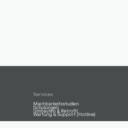
Services
Machbarkeitsstudien
z
Schulungen
Umbauten & Retrofit
Wartung & Support (Hotline)