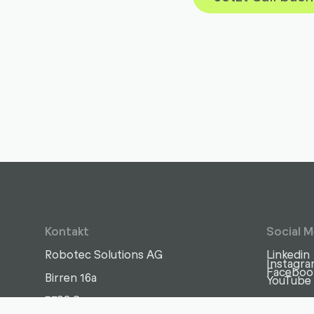
Kontakt
Social M
Robotec Solutions AG
Linkedin
Instagr
Faceboo
Birren 16a
YouTube
5703 Seon
Schreiben
Anrufen
Kopieren
Kopieren