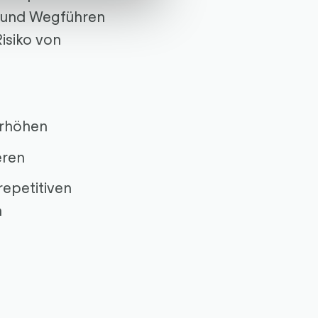
u- und Wegführen
Risiko von
erhöhen
eren
repetitiven
n