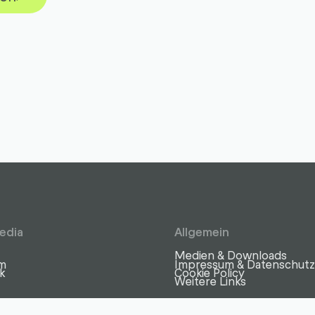
edia
Allgemein
Medien & Downloads
am
Impressum & Datenschut
k
Cookie Policy
Weitere Links