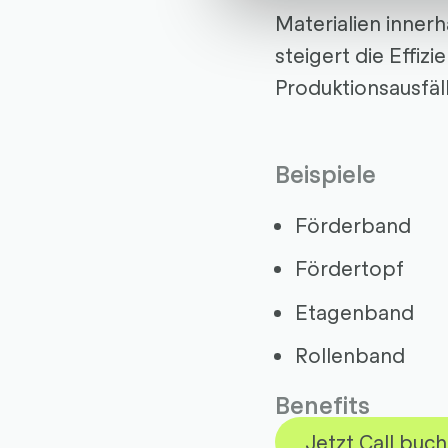
Materialien innerh
steigert die Effiz
Produktionsausfäl
Beispiele
Förderband
Fördertopf
Etagenband
Rollenband
Benefits
Jetzt Call buc