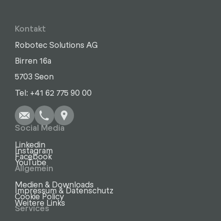
Kontakt
Robotec Solutions AG
Birren 16a
5703 Seon
Schreiben
Anrufen
Kopieren
Kopieren
Tel: +41 62 775 90 00
Social Media
Linkedin
Instagram
Facebook
YouTube
Allgemein
Medien & Downloads
Impressum & Datenschutz
Cookie Policy
Weitere Links
Services