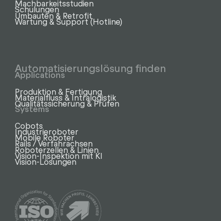
Machbarkeitsstudien
Schulungen
Umbauten & Retrofit
Wartung & Support (Hotline)
Automatisierungslösung finden
Applications
Produktion & Fertigung
Materialfluss & Intralogistik
Qualitätssicherung & Prüfen
Systems
Cobots
Industrieroboter
Mobile Roboter
Rails / Verfahrachsen
Roboterzellen & Linien
Vision-Inspektion mit KI
Vision-Lösungen