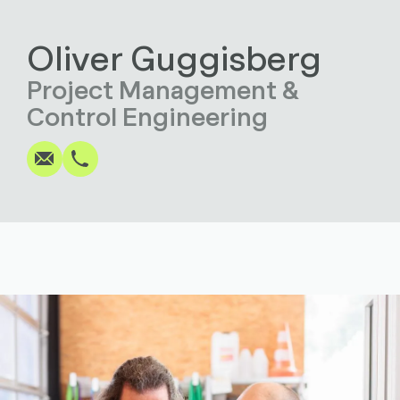
Oliver Guggisberg
Project Management &
Schreiben
Anrufen
Kopieren
Kopieren
Control Engineering