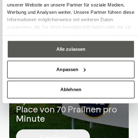
Kundenprojekte mit
unserer Website an unsere Partner für soziale Medien,
Werbung und Analysen weiter. Unsere Partner führen diese
Stäubli Robotern
Informationen möglicherweise mit weiteren Daten
zusammen, die Sie ihnen bereitgestellt haben oder die sie
im Rahmen Ihrer Nutzung der Dienste gesammelt haben.
Alle zulassen
Anpassen
Ablehnen
Dynamisches Pick-and-
Place von 70 Pralinen pro
Minute
Zum Case