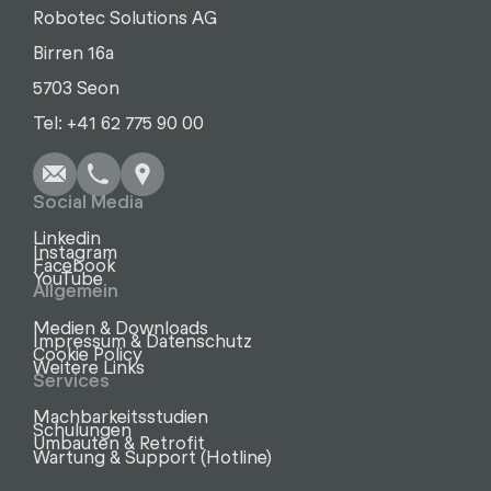
Robotec Solutions AG
Birren 16a
5703 Seon
Schreiben
Anrufen
Kopieren
Kopieren
Tel: +41 62 775 90 00
Social Media
Linkedin
Instagram
Facebook
YouTube
Allgemein
Medien & Downloads
Impressum & Datenschutz
Cookie Policy
Weitere Links
Services
Machbarkeitsstudien
Schulungen
Umbauten & Retrofit
Wartung & Support (Hotline)