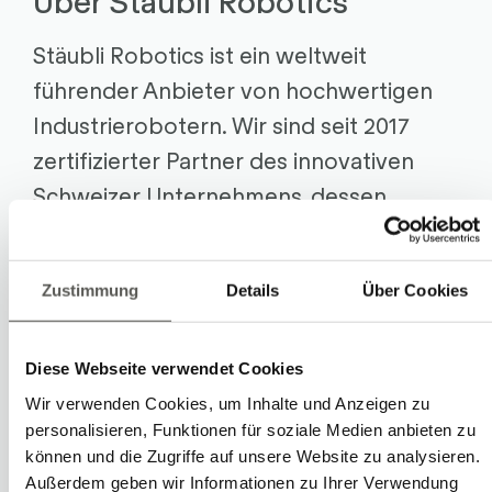
Über Stäubli Robotics
Stäubli Robotics ist ein weltweit
führender Anbieter von hochwertigen
Industrierobotern. Wir sind seit 2017
zertifizierter Partner des innovativen
Schweizer Unternehmens, dessen
Anlagen für ihre Schnelligkeit,
Zuverlässigkeit und Flexibilität geschätzt
Zustimmung
Details
Über Cookies
werden.
staubli.com/robotics
Diese Webseite verwendet Cookies
Wir verwenden Cookies, um Inhalte und Anzeigen zu
personalisieren, Funktionen für soziale Medien anbieten zu
können und die Zugriffe auf unsere Website zu analysieren.
Außerdem geben wir Informationen zu Ihrer Verwendung
Cases