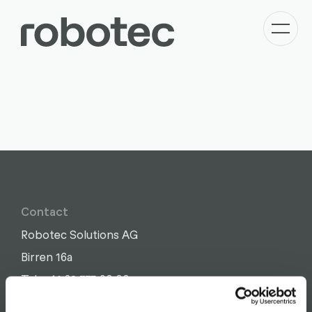
Contact
Robotec Solutions AG
Birren 16a
Write
Call
Copy
Copy
Tel: +41 62 775 90 00