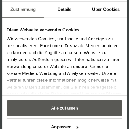
Social Media
Zustimmung
Details
Über Cookies
Linkedin
Instagram
Facebook
YouTube
Diese Webseite verwendet Cookies
General
Wir verwenden Cookies, um Inhalte und Anzeigen zu
Media & Downloads
Imprint & Privacy policy
personalisieren, Funktionen für soziale Medien anbieten
Cookie Policy
More links
zu können und die Zugriffe auf unsere Website zu
Services
analysieren. Außerdem geben wir Informationen zu Ihrer
Feasibility Studies
Training Courses
Verwendung unserer Website an unsere Partner für
Conversions & Retrofits
Maintenance & Support (Hotline)
soziale Medien, Werbung und Analysen weiter. Unsere
Partner führen diese Informationen möglicherweise mit
weiteren Daten zusammen, die Sie ihnen bereitgestellt
haben oder die sie im Rahmen Ihrer Nutzung der Dienste
Find an automation solution
gesammelt haben.
Applications
Alle zulassen
Production & Manufacturing
Material flow & Intralogistics
Quality assurance & Testing
Systems
Anpassen