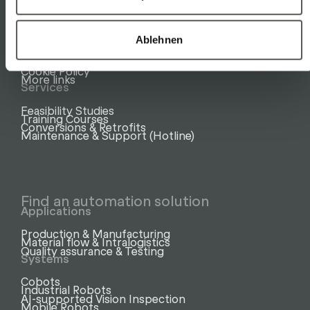
Instagram
Facebook
YouTube
General
Ablehnen
Media & Downloads
Imprint & Privacy policy
Cookie Policy
More links
Services
Feasibility Studies
Training Courses
Conversions & Retrofits
Maintenance & Support (Hotline)
Find an automation solution
Applications
Production & Manufacturing
Material flow & Intralogistics
Quality assurance & Testing
Systems
Cobots
Industrial Robots
AI-supported Vision Inspection
Mobile Robots