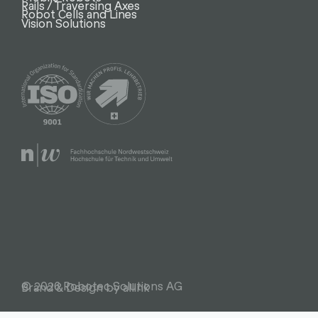
Rails / Traversing Axes
Robot Cells and Lines
Vision Solutions
© 2026 Robotec Solutions AG
Brand & Design by allink