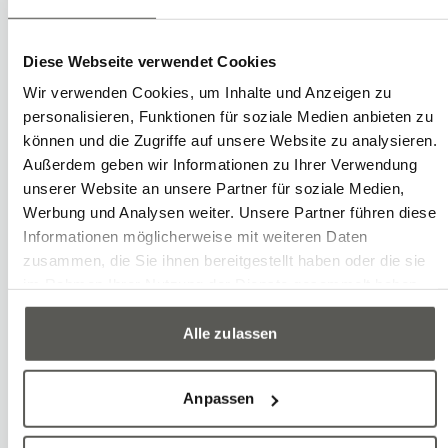
Diese Webseite verwendet Cookies
Wir verwenden Cookies, um Inhalte und Anzeigen zu
personalisieren, Funktionen für soziale Medien anbieten zu
Häufige Fragen (FAQ)
können und die Zugriffe auf unsere Website zu analysieren.
Außerdem geben wir Informationen zu Ihrer Verwendung
Welche Berufe gibt es bei Robotec?
unserer Website an unsere Partner für soziale Medien,
Werbung und Analysen weiter. Unsere Partner führen diese
Wie viele Stunden beträgt die
Informationen möglicherweise mit weiteren Daten
Wochenarbeitszeit?
zusammen, die Sie ihnen bereitgestellt haben oder die sie
im Rahmen Ihrer Nutzung der Dienste gesammelt haben.
Kann ich mit dem ÖV anreisen?
Alle zulassen
Ist Home Office möglich?
Anpassen
Kann ich eine Blindbewerbung
schicken?