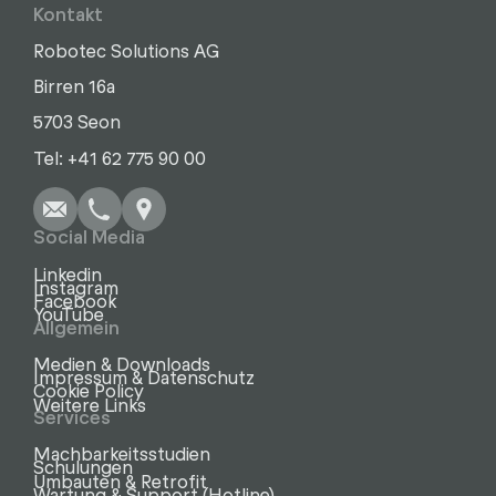
Kontakt
Robotec Solutions AG
Birren 16a
5703 Seon
Schreiben
Anrufen
Kopieren
Kopieren
Tel: +41 62 775 90 00
Social Media
Linkedin
Instagram
Facebook
YouTube
Allgemein
Medien & Downloads
Impressum & Datenschutz
Cookie Policy
Weitere Links
Services
Machbarkeitsstudien
Schulungen
Umbauten & Retrofit
Wartung & Support (Hotline)