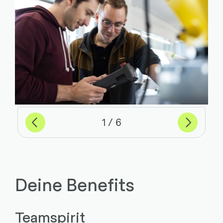
Previous
Weiter
von
1
6
Deine Benefits
Teamspirit