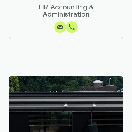
HR, Accounting &
Schreiben
Anrufen
Kopieren
Kopieren
Administration