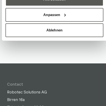
of
1
10
Anpassen
Ablehnen
Contact
Robotec Solutions AG
Birren 16a
Write
Call
Copy
Copy