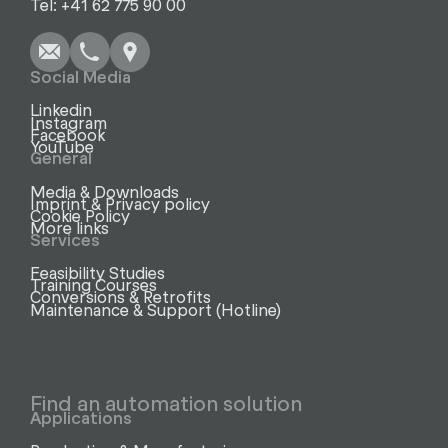
Tel: +41 62 775 90 00
Social Media
Linkedin
Instagram
Facebook
YouTube
General
Media & Downloads
Imprint & Privacy policy
Cookie Policy
More links
Services
Feasibility Studies
Training Courses
Conversions & Retrofits
Maintenance & Support (Hotline)
Find an automation solution
Applications