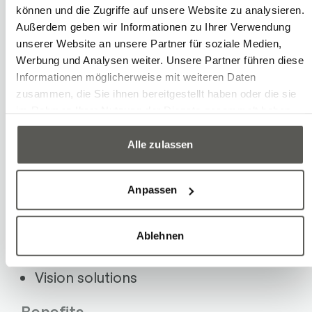
In sorting and separating, materials or
können und die Zugriffe auf unsere Website zu analysieren.
Außerdem geben wir Informationen zu Ihrer Verwendung
products are automatically divided,
unserer Website an unsere Partner für soziale Medien,
classified, and split into individual units.
Werbung und Analysen weiter. Unsere Partner führen diese
The advantages of this automation lie in
Informationen möglicherweise mit weiteren Daten
zusammen, die Sie ihnen bereitgestellt haben oder die sie
consistent quality, minimizing errors, and
im Rahmen Ihrer Nutzung der Dienste gesammelt haben.
optimizing workflows and lead times.
Alle zulassen
Examples
Anpassen
Sorting with spiral conveyor
Ablehnen
Vibrating plate
Vision solutions
Benefits