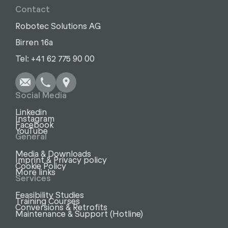
Contact
Robotec Solutions AG
Birren 16a
Write
Call
Copy
Copy
Tel: +41 62 775 90 00
Social Media
Linkedin
Instagram
Facebook
YouTube
General
Media & Downloads
Imprint & Privacy policy
Cookie Policy
More links
Services
Feasibility Studies
Training Courses
Conversions & Retrofits
Maintenance & Support (Hotline)