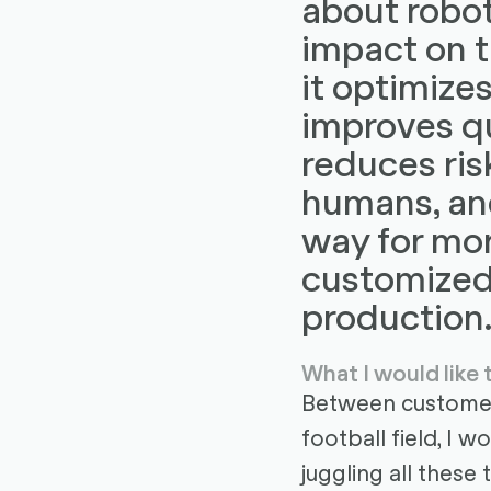
about roboti
impact on t
it optimize
improves qu
reduces ris
humans, an
way for mor
customize
production
What I would like
Between customers
football field, I w
juggling all these 