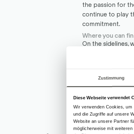
the passion for the 
continue to play t
commitment.
Where you can fin
On the sidelines, 
passion and values
discipline – just li
In the Robotec T
Zustimmung
March 2018
Diese Webseite verwendet 
Wir verwenden Cookies, um I
und die Zugriffe auf unsere 
Website an unsere Partner fü
möglicherweise mit weiteren