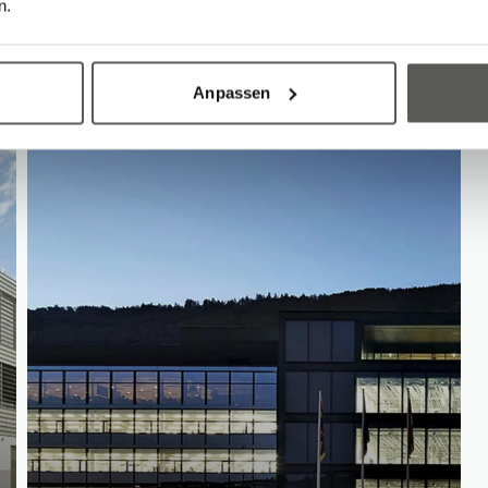
ses by Gwenölé
n.
Anpassen