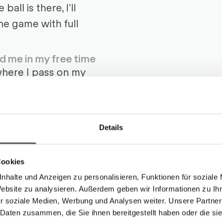
ball is there, I'll
he game with full
d me in my free time
where I pass on my
 for team spirit and
ke at work.
eam since
Details
Cookies
nhalte und Anzeigen zu personalisieren, Funktionen für soziale
Website zu analysieren. Außerdem geben wir Informationen zu I
r soziale Medien, Werbung und Analysen weiter. Unsere Partner
 Daten zusammen, die Sie ihnen bereitgestellt haben oder die s