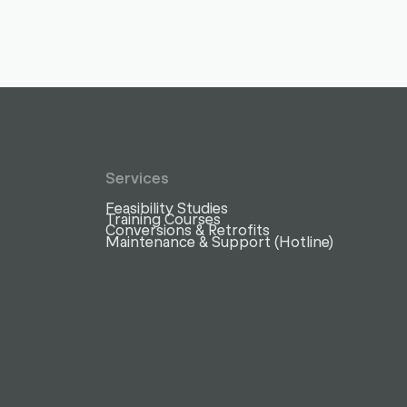
Services
Feasibility Studies
Training Courses
Conversions & Retrofits
Maintenance & Support (Hotline)