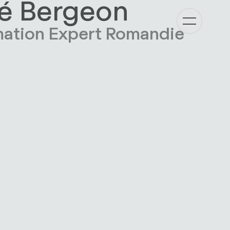
é Bergeon
mation Expert Romandie