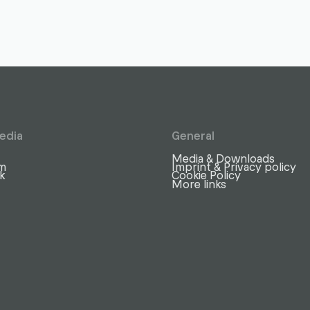
edia
General
Media & Downloads
am
Imprint & Privacy policy
k
Cookie Policy
More links