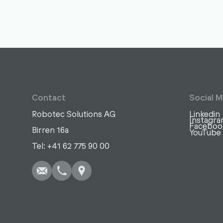
Contact
Social M
Robotec Solutions AG
Linkedin
Instagr
Faceboo
Birren 16a
YouTube
Write
Call
Copy
Copy
Tel: +41 62 775 90 00