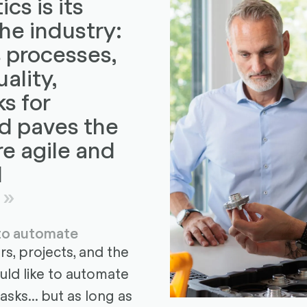
cs is its
he industry:
s processes,
ality,
ks for
d paves the
e agile and
d
.
 to automate
, projects, and the
ould like to automate
tasks... but as long as