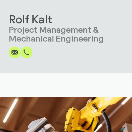
Rolf Kalt
Project Management &
Write
Call
Copy
Copy
Mechanical Engineering