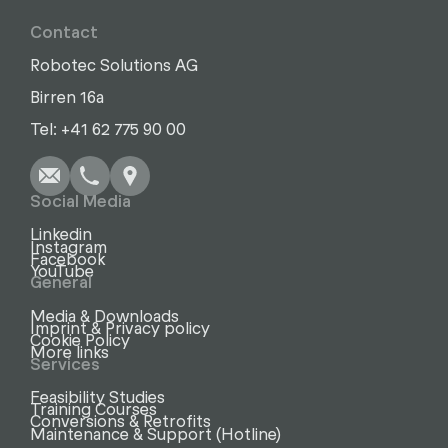
Contact
Robotec Solutions AG
Birren 16a
Write
Call
Copy
Copy
Tel: +41 62 775 90 00
Social Media
Linkedin
Instagram
Facebook
YouTube
General
Media & Downloads
Imprint & Privacy policy
Cookie Policy
More links
Services
Feasibility Studies
Training Courses
Conversions & Retrofits
Maintenance & Support (Hotline)