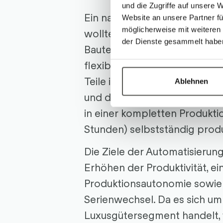
und die Zugriffe auf unsere 
Ein namhafter Kunde aus der
Website an unsere Partner fü
möglicherweise mit weiteren
wollte die CNC-Bearbeitung
der Dienste gesammelt habe
Bauteilen automatisieren. Ge
flexible und präzise Lösung, 
Teile in mittleren und grosse
Ablehnen
und dies komplett autonom: S
in einer kompletten Produkti
Stunden) selbstständig prod
Die Ziele der Automatisieru
Erhöhen der Produktivität, ei
Produktionsautonomie sowie 
Serienwechsel. Da es sich um 
Luxusgütersegment handelt,