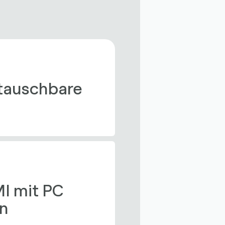
tauschbare 
I mit PC 
n