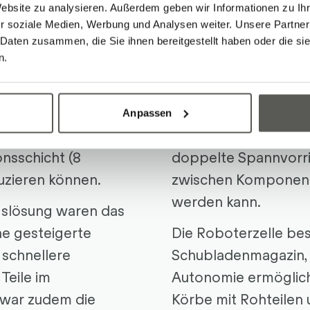
Website zu analysieren. Außerdem geben wir Informationen zu I
 Luxusgüterindustrie
Die Roboteranlage b
r soziale Medien, Werbung und Analysen weiter. Unsere Partner
 Daten zusammen, die Sie ihnen bereitgestellt haben oder die s
 von bestimmten
Hauptelementen: ein
n.
sucht war eine
Bearbeitungszentrum
die unterschiedliche
einer
Robotec Robot
n Serien bearbeitet –
Rohteile und das Entl
Anpassen
o sollte die Anlage
sicherstellt. Das Be
onsschicht (8
doppelte Spannvorri
uzieren können.
zwischen Komponent
werden kann.
ngslösung waren das
ne gesteigerte
Die Roboterzelle be
schnellere
Schubladenmagazin, 
Teile im
Autonomie ermöglich
 war zudem die
Körbe mit Rohteilen 