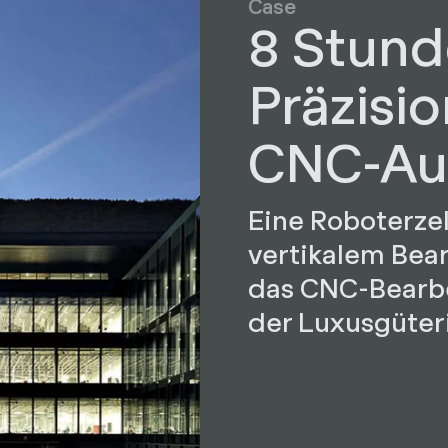
Case
8 Stun
Präzisi
CNC-Au
Eine Roboterze
vertikalem Bea
das CNC-Bearbei
der Luxusgüter