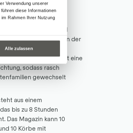
hrer Verwendung unserer
esteht aus zwei
 führen diese Informationen
ie im Rahmen Ihrer Nutzung
em vertikalen CNC-
 (FANUC Robodrill) und
erzelle
, die das Beladen der
aden der fertigen Teile
Alle zulassen
arbeitungszentrum besitzt eine
chtung, sodass rasch
enfamilien gewechselt
steht aus einem
das bis zu 8 Stunden
t. Das Magazin kann 10
und 10 Körbe mit