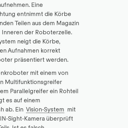
 aufnehmen. Eine
chtung entnimmt die Körbe
enden Teilen aus dem Magazin
m Inneren der Roboterzelle.
ystem neigt die Körbe,
ihren Aufnahmen korrekt
boter präsentiert werden.
nkroboter mit einem von
 Multifunktionsgreifer
m Parallelgreifer ein Rohteil
gt es auf einem
ch ab. Ein
Vision-System
mit
 IN-Sight-Kamera überprüft
ils. Ist es falsch