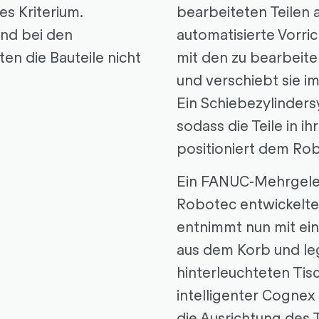
es Kriterium.
bearbeiteten Teilen
nd bei den
automatisierte Vorri
n die Bauteile nicht
mit den zu bearbeit
und verschiebt sie i
Ein Schiebezylinders
sodass die Teile in 
positioniert dem Ro
Ein FANUC-Mehrgele
Robotec entwickelten
entnimmt nun mit eine
aus dem Korb und le
hinterleuchteten Tis
intelligenter Cognex
die Ausrichtung des Te