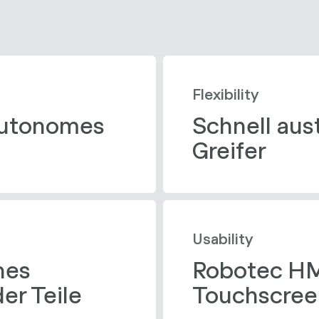
Flexibility
autonomes 
Schnell aus
Greifer
Usability
es 
Robotec HM
er Teile
Touchscree