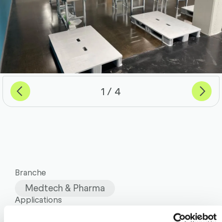
Previous
Weiter
von
1
4
Branche
Medtech & Pharma
Applications
Materialfluss & Logistik