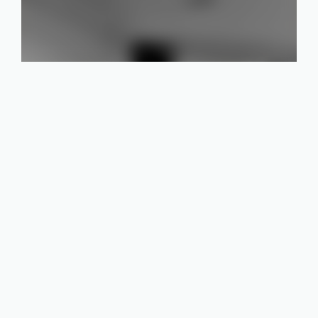
Branchen
Elektronik & Halbleiter
Kunststoff
Lebensmittel
Luxusgüter & Uhren
Medtech & Pharma
Metallindustrie
Applications
Materialfluss & Logistik
Produktion & Fertigung
Qualitätssicherung & Prüfen
Systems
Mobile Roboter