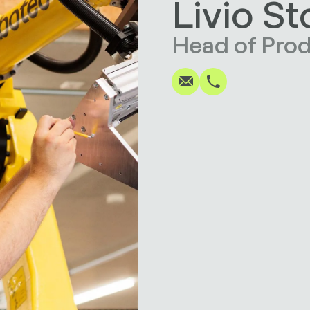
Livio St
Schreiben
Anrufen
Kopieren
Kopieren
Head of Pro