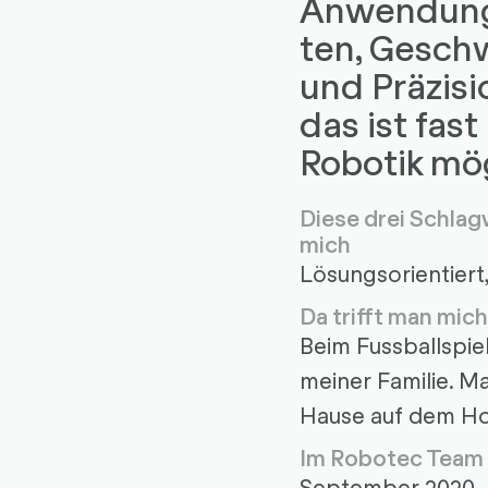
Anwendung
ten, Gesch
und Präzisi
das ist fast
Robotik mög
Diese drei Schla
mich
Lösungsorientiert, 
Da trifft man mich 
Beim Fussballspie
meiner Familie. M
Hause auf dem Hof
Im Robotec Team 
September 2020