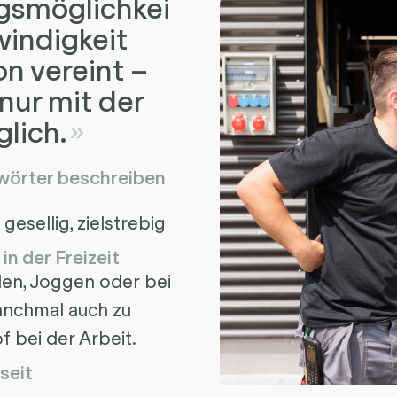
smöglichkei
windigkeit
on vereint –
 nur mit der
lich.
gwörter beschreiben
gesellig, zielstrebig
in der Freizeit
len, Joggen oder bei
anchmal auch zu
 bei der Arbeit.
seit