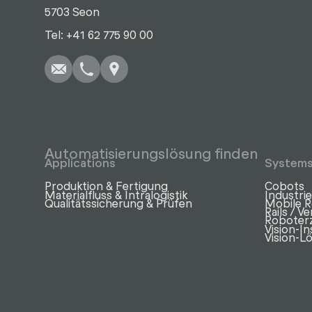
5703 Seon
Schreiben
Anrufen
Kopieren
Kopieren
Tel: +41 62 775 90 00
Automatisierungslösung finden
Applications
System
Produktion & Fertigung
Cobots
Materialfluss & Intralogistik
Industri
Qualitätssicherung & Prüfen
Mobile 
Rails / V
Roboterz
Vision-In
Vision-L