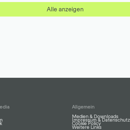
Alle anzeigen
edia
Allgemein
Medien & Downloads
am
Impressum & Datenschut
k
Cookie Policy
Weitere Links