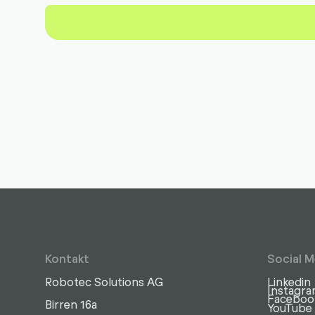
Kontakt
Social M
Robotec Solutions AG
Linkedin
Instagr
Faceboo
Birren 16a
YouTube