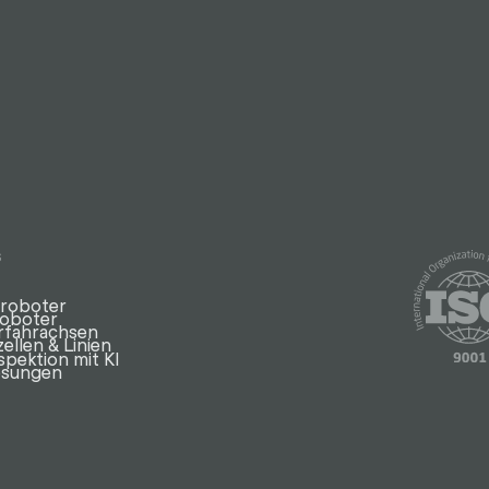
s
eroboter
Roboter
erfahrachsen
ellen & Linien
spektion mit KI
ösungen