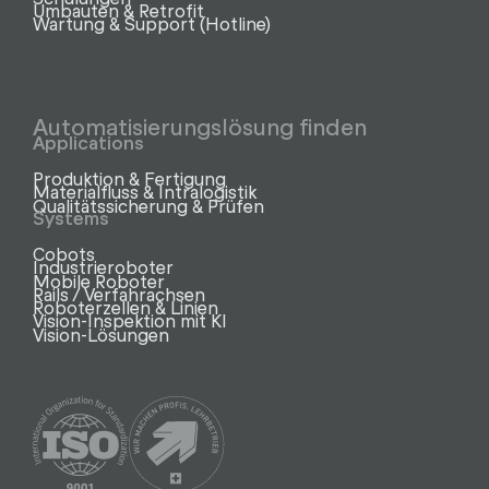
Umbauten & Retrofit
Wartung & Support (Hotline)
Automatisierungslösung finden
Applications
Produktion & Fertigung
Materialfluss & Intralogistik
Qualitätssicherung & Prüfen
Systems
Cobots
Industrieroboter
Mobile Roboter
Rails / Verfahrachsen
Roboterzellen & Linien
Vision-Inspektion mit KI
Vision-Lösungen