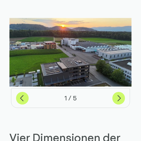
Previous
Weiter
von
1
5
Vier Dimensionen der