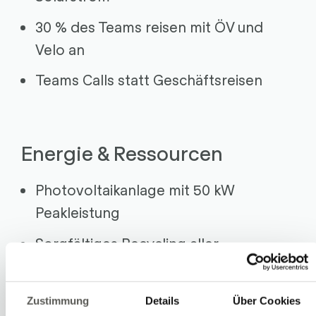
30 % des Teams reisen mit ÖV und
Velo an
Teams Calls statt Geschäftsreisen
Energie & Ressourcen
Photovoltaikanlage mit 50 kW
Peakleistung
Sorgfältiges Recycling aller
Wertstoffe
Langlebige Roboteranlagen (30+
Zustimmung
Details
Über Cookies