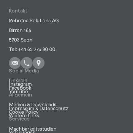
Kontakt
Robotec Solutions AG
Birren 16a
5703 Seon
Schreiben
Anrufen
Kopieren
Kopieren
Tel: +41 62 775 90 00
Social Media
Linkedin
Instagram
Facebook
YouTube
Allgemein
Medien & Downloads
Impressum & Datenschutz
Cookie Policy
Weitere Links
Services
Machbarkeitsstudien
Schulungen